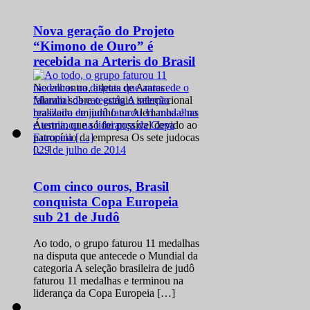
Nova geração do Projeto
“Kimono de Ouro” é
recebida na Arteris do Brasil
No encontro, atletas de Araras
falaram sobre o estágio internacional
realizado em junho na Alemanha e na
Áustria, que só foi possível devido ao
patrocínio da empresa Os sete judocas
0
29 de julho de 2014
[…]
Com cinco ouros, Brasil
conquista Copa Europeia
sub 21 de Judô
Ao todo, o grupo faturou 11 medalhas
na disputa que antecede o Mundial da
categoria A seleção brasileira de judô
faturou 11 medalhas e terminou na
liderança da Copa Europeia […]