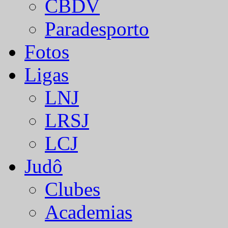
CBDV
Paradesporto
Fotos
Ligas
LNJ
LRSJ
LCJ
Judô
Clubes
Academias