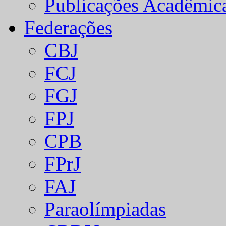
Publicações Acadêmic
Federações
CBJ
FCJ
FGJ
FPJ
CPB
FPrJ
FAJ
Paraolímpiadas