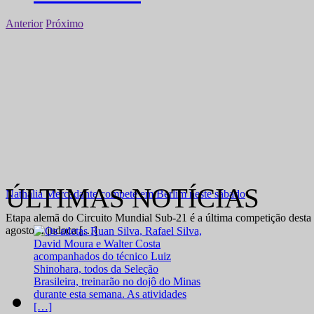
Anterior
Próximo
ÚLTIMAS NOTÍCIAS
Nathália Mercadante compete em Berlim neste sábado
Etapa alemã do Circuito Mundial Sub-21 é a última competição desta 
agosto A judoca […]