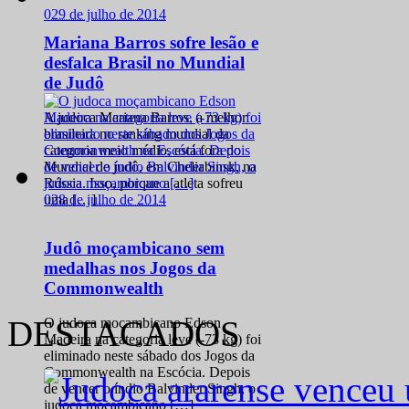
0
29 de julho de 2014
Mariana Barros sofre lesão e
desfalca Brasil no Mundial
de Judô
A judoca Mariana Barros, a melhor
brasileira no ranking mundial da
categoria meio médio, está fora do
Mundial de judô, em Cheliabinsk, na
Rússia. Isso, porque a atleta sofreu
0
28 de julho de 2014
uma […]
Judô moçambicano sem
medalhas nos Jogos da
Commonwealth
DESTACADOS
O judoca moçambicano Edson
Madeira na categoria leve (-73 kg) foi
eliminado neste sábado dos Jogos da
Commonwealth na Escócia. Depois
de vencer o índio Balvinder Singh, o
judoca moçambicano […]