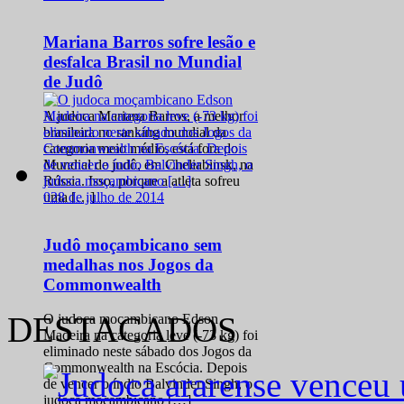
Mariana Barros sofre lesão e
desfalca Brasil no Mundial
de Judô
A judoca Mariana Barros, a melhor
brasileira no ranking mundial da
categoria meio médio, está fora do
Mundial de judô, em Cheliabinsk, na
Rússia. Isso, porque a atleta sofreu
0
28 de julho de 2014
uma […]
Judô moçambicano sem
medalhas nos Jogos da
Commonwealth
DESTACADOS
O judoca moçambicano Edson
Madeira na categoria leve (-73 kg) foi
eliminado neste sábado dos Jogos da
Commonwealth na Escócia. Depois
de vencer o índio Balvinder Singh, o
judoca moçambicano […]