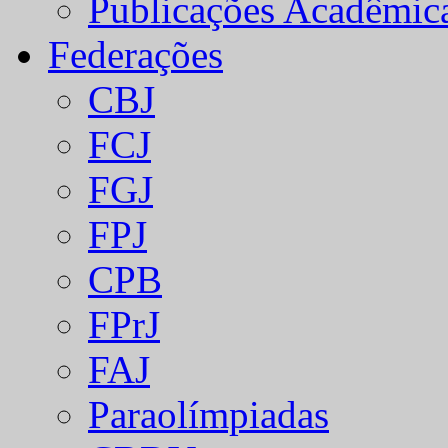
Publicações Acadêmic
Federações
CBJ
FCJ
FGJ
FPJ
CPB
FPrJ
FAJ
Paraolímpiadas