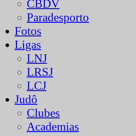
CBDV
Paradesporto
Fotos
Ligas
LNJ
LRSJ
LCJ
Judô
Clubes
Academias