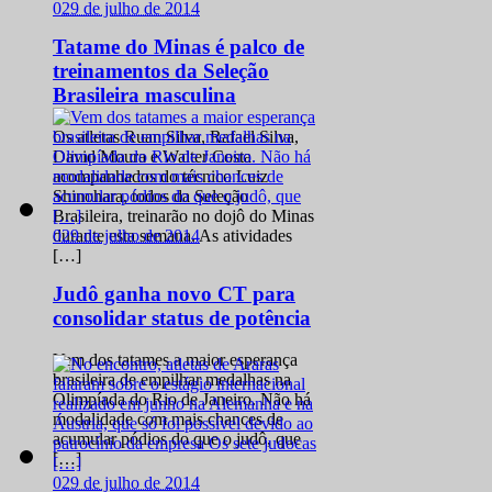
0
29 de julho de 2014
Tatame do Minas é palco de
treinamentos da Seleção
Brasileira masculina
Os atletas Ruan Silva, Rafael Silva,
David Moura e Walter Costa
acompanhados do técnico Luiz
Shinohara, todos da Seleção
Brasileira, treinarão no dojô do Minas
0
29 de julho de 2014
durante esta semana. As atividades
[…]
Judô ganha novo CT para
consolidar status de potência
Vem dos tatames a maior esperança
brasileira de empilhar medalhas na
Olimpíada do Rio de Janeiro. Não há
modalidade com mais chances de
acumular pódios do que o judô, que
[…]
0
29 de julho de 2014