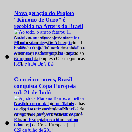
Nova geração do Projeto
“Kimono de Ouro” é
recebida na Arteris do Brasil
No encontro, atletas de Araras
falaram sobre o estágio internacional
realizado em junho na Alemanha e na
Áustria, que só foi possível devido ao
patrocínio da empresa Os sete judocas
0
29 de julho de 2014
[…]
Com cinco ouros, Brasil
conquista Copa Europeia
sub 21 de Judô
Ao todo, o grupo faturou 11 medalhas
na disputa que antecede o Mundial da
categoria A seleção brasileira de judô
faturou 11 medalhas e terminou na
liderança da Copa Europeia […]
0
29 de julho de 2014