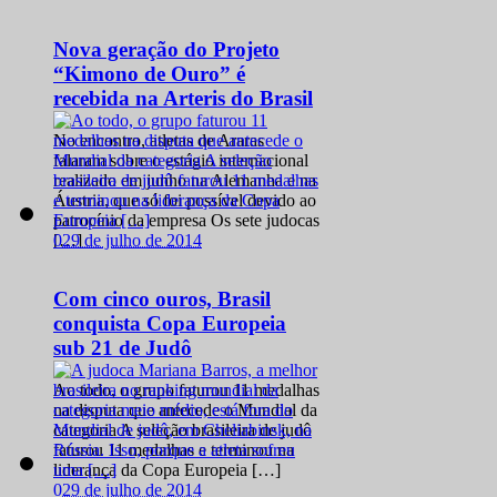
Nova geração do Projeto
“Kimono de Ouro” é
recebida na Arteris do Brasil
No encontro, atletas de Araras
falaram sobre o estágio internacional
realizado em junho na Alemanha e na
Áustria, que só foi possível devido ao
patrocínio da empresa Os sete judocas
0
29 de julho de 2014
[…]
Com cinco ouros, Brasil
conquista Copa Europeia
sub 21 de Judô
Ao todo, o grupo faturou 11 medalhas
na disputa que antecede o Mundial da
categoria A seleção brasileira de judô
faturou 11 medalhas e terminou na
liderança da Copa Europeia […]
0
29 de julho de 2014