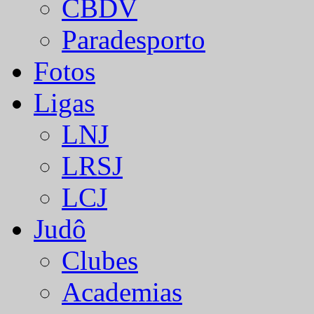
CBDV
Paradesporto
Fotos
Ligas
LNJ
LRSJ
LCJ
Judô
Clubes
Academias