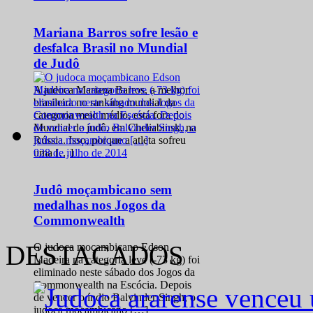
Mariana Barros sofre lesão e
desfalca Brasil no Mundial
de Judô
A judoca Mariana Barros, a melhor
brasileira no ranking mundial da
categoria meio médio, está fora do
Mundial de judô, em Cheliabinsk, na
Rússia. Isso, porque a atleta sofreu
0
28 de julho de 2014
uma […]
Judô moçambicano sem
medalhas nos Jogos da
Commonwealth
DESTACADOS
O judoca moçambicano Edson
Madeira na categoria leve (-73 kg) foi
eliminado neste sábado dos Jogos da
Commonwealth na Escócia. Depois
de vencer o índio Balvinder Singh, o
judoca moçambicano […]