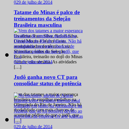
0
29 de julho de 2014
Tatame do Minas é palco de
treinamentos da Seleção
Brasileira masculina
Os atletas Ruan Silva, Rafael Silva,
David Moura e Walter Costa
acompanhados do técnico Luiz
Shinohara, todos da Seleção
Brasileira, treinarão no dojô do Minas
0
29 de julho de 2014
durante esta semana. As atividades
[…]
Judô ganha novo CT para
consolidar status de potência
Vem dos tatames a maior esperança
brasileira de empilhar medalhas na
Olimpíada do Rio de Janeiro. Não há
modalidade com mais chances de
acumular pódios do que o judô, que
[…]
0
29 de julho de 2014