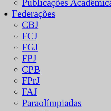
Publicações Acadêmic
Federações
CBJ
FCJ
FGJ
FPJ
CPB
FPrJ
FAJ
Paraolímpiadas