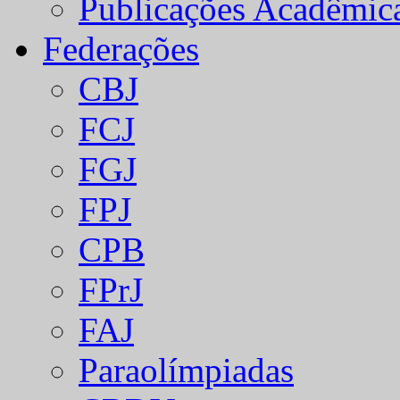
Publicações Acadêmic
Federações
CBJ
FCJ
FGJ
FPJ
CPB
FPrJ
FAJ
Paraolímpiadas