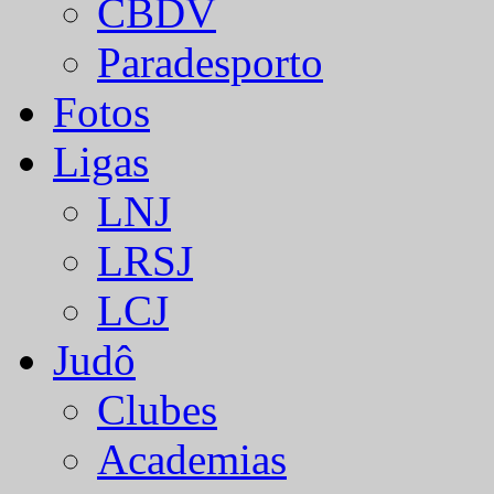
CBDV
Paradesporto
Fotos
Ligas
LNJ
LRSJ
LCJ
Judô
Clubes
Academias