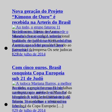
Nova geração do Projeto
“Kimono de Ouro” é
recebida na Arteris do Brasil
No encontro, atletas de Araras
falaram sobre o estágio internacional
realizado em junho na Alemanha e na
Áustria, que só foi possível devido ao
patrocínio da empresa Os sete judocas
0
29 de julho de 2014
[…]
Com cinco ouros, Brasil
conquista Copa Europeia
sub 21 de Judô
Ao todo, o grupo faturou 11 medalhas
na disputa que antecede o Mundial da
categoria A seleção brasileira de judô
faturou 11 medalhas e terminou na
liderança da Copa Europeia […]
0
29 de julho de 2014