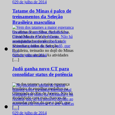
0
29 de julho de 2014
Tatame do Minas é palco de
treinamentos da Seleção
Brasileira masculina
Os atletas Ruan Silva, Rafael Silva,
David Moura e Walter Costa
acompanhados do técnico Luiz
Shinohara, todos da Seleção
Brasileira, treinarão no dojô do Minas
0
29 de julho de 2014
durante esta semana. As atividades
[…]
Judô ganha novo CT para
consolidar status de potência
Vem dos tatames a maior esperança
brasileira de empilhar medalhas na
Olimpíada do Rio de Janeiro. Não há
modalidade com mais chances de
acumular pódios do que o judô, que
[…]
0
29 de julho de 2014