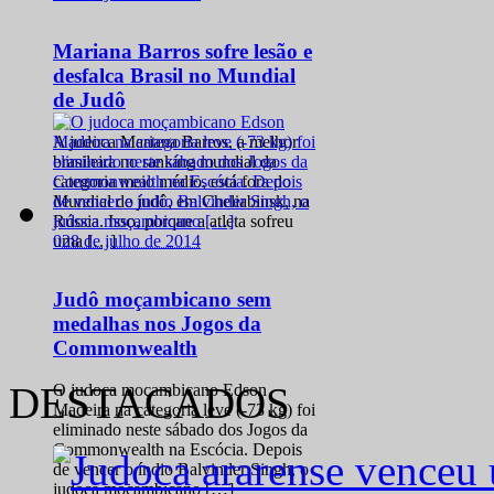
Mariana Barros sofre lesão e
desfalca Brasil no Mundial
de Judô
A judoca Mariana Barros, a melhor
brasileira no ranking mundial da
categoria meio médio, está fora do
Mundial de judô, em Cheliabinsk, na
Rússia. Isso, porque a atleta sofreu
0
28 de julho de 2014
uma […]
Judô moçambicano sem
medalhas nos Jogos da
Commonwealth
DESTACADOS
O judoca moçambicano Edson
Madeira na categoria leve (-73 kg) foi
eliminado neste sábado dos Jogos da
Commonwealth na Escócia. Depois
de vencer o índio Balvinder Singh, o
judoca moçambicano […]