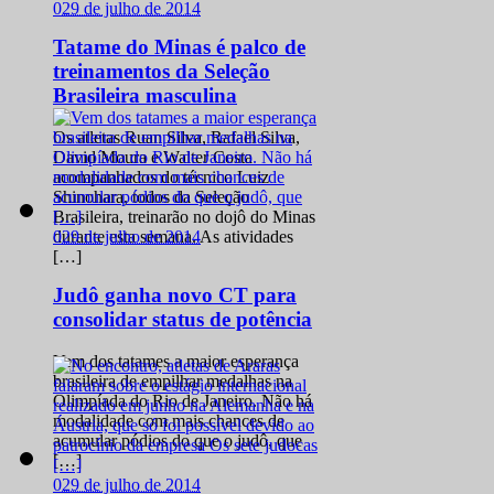
0
29 de julho de 2014
Tatame do Minas é palco de
treinamentos da Seleção
Brasileira masculina
Os atletas Ruan Silva, Rafael Silva,
David Moura e Walter Costa
acompanhados do técnico Luiz
Shinohara, todos da Seleção
Brasileira, treinarão no dojô do Minas
0
29 de julho de 2014
durante esta semana. As atividades
[…]
Judô ganha novo CT para
consolidar status de potência
Vem dos tatames a maior esperança
brasileira de empilhar medalhas na
Olimpíada do Rio de Janeiro. Não há
modalidade com mais chances de
acumular pódios do que o judô, que
[…]
0
29 de julho de 2014