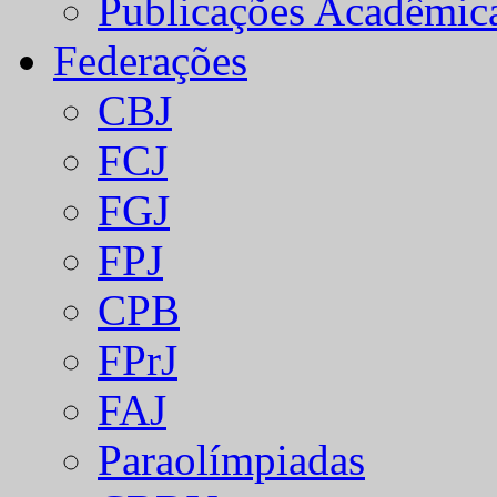
Publicações Acadêmic
Federações
CBJ
FCJ
FGJ
FPJ
CPB
FPrJ
FAJ
Paraolímpiadas