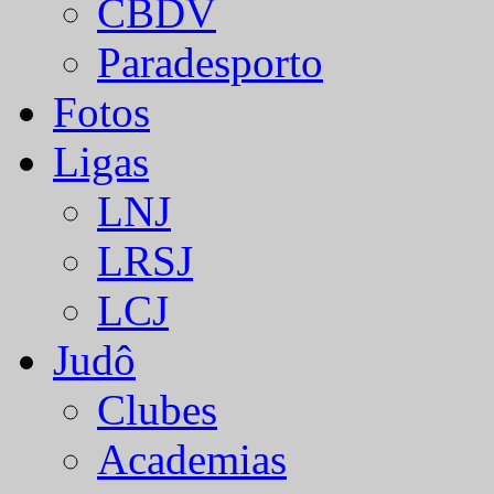
CBDV
Paradesporto
Fotos
Ligas
LNJ
LRSJ
LCJ
Judô
Clubes
Academias