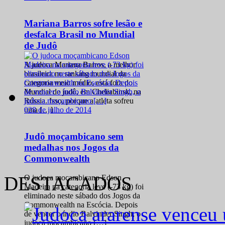
Mariana Barros sofre lesão e
desfalca Brasil no Mundial
de Judô
A judoca Mariana Barros, a melhor
brasileira no ranking mundial da
categoria meio médio, está fora do
Mundial de judô, em Cheliabinsk, na
Rússia. Isso, porque a atleta sofreu
0
28 de julho de 2014
uma […]
Judô moçambicano sem
medalhas nos Jogos da
Commonwealth
DESTACADOS
O judoca moçambicano Edson
Madeira na categoria leve (-73 kg) foi
eliminado neste sábado dos Jogos da
Commonwealth na Escócia. Depois
de vencer o índio Balvinder Singh, o
judoca moçambicano […]