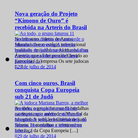
Nova geração do Projeto
“Kimono de Ouro” é
recebida na Arteris do Brasil
No encontro, atletas de Araras
falaram sobre o estágio internacional
realizado em junho na Alemanha e na
Áustria, que só foi possível devido ao
patrocínio da empresa Os sete judocas
0
29 de julho de 2014
[…]
Com cinco ouros, Brasil
conquista Copa Europeia
sub 21 de Judô
Ao todo, o grupo faturou 11 medalhas
na disputa que antecede o Mundial da
categoria A seleção brasileira de judô
faturou 11 medalhas e terminou na
liderança da Copa Europeia […]
0
29 de julho de 2014