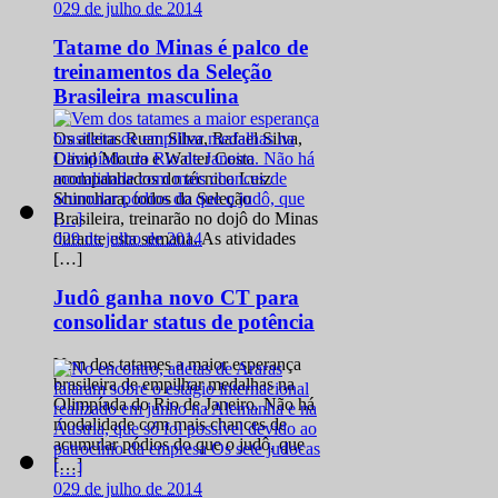
0
29 de julho de 2014
Tatame do Minas é palco de
treinamentos da Seleção
Brasileira masculina
Os atletas Ruan Silva, Rafael Silva,
David Moura e Walter Costa
acompanhados do técnico Luiz
Shinohara, todos da Seleção
Brasileira, treinarão no dojô do Minas
0
29 de julho de 2014
durante esta semana. As atividades
[…]
Judô ganha novo CT para
consolidar status de potência
Vem dos tatames a maior esperança
brasileira de empilhar medalhas na
Olimpíada do Rio de Janeiro. Não há
modalidade com mais chances de
acumular pódios do que o judô, que
[…]
0
29 de julho de 2014