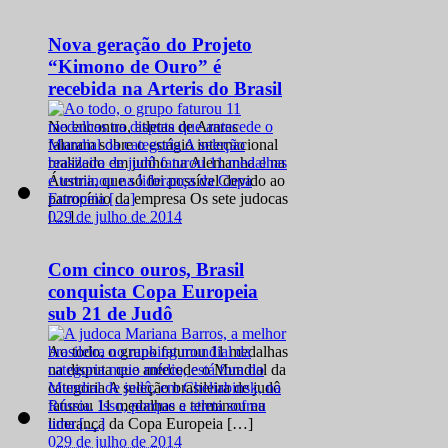
Nova geração do Projeto
“Kimono de Ouro” é
recebida na Arteris do Brasil
No encontro, atletas de Araras
falaram sobre o estágio internacional
realizado em junho na Alemanha e na
Áustria, que só foi possível devido ao
patrocínio da empresa Os sete judocas
0
29 de julho de 2014
[…]
Com cinco ouros, Brasil
conquista Copa Europeia
sub 21 de Judô
Ao todo, o grupo faturou 11 medalhas
na disputa que antecede o Mundial da
categoria A seleção brasileira de judô
faturou 11 medalhas e terminou na
liderança da Copa Europeia […]
0
29 de julho de 2014