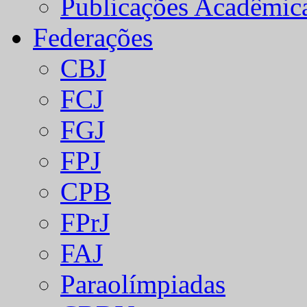
Publicações Acadêmic
Federações
CBJ
FCJ
FGJ
FPJ
CPB
FPrJ
FAJ
Paraolímpiadas