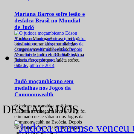
Mariana Barros sofre lesão e
desfalca Brasil no Mundial
de Judô
A judoca Mariana Barros, a melhor
brasileira no ranking mundial da
categoria meio médio, está fora do
Mundial de judô, em Cheliabinsk, na
Rússia. Isso, porque a atleta sofreu
0
28 de julho de 2014
uma […]
Judô moçambicano sem
medalhas nos Jogos da
Commonwealth
DESTACADOS
O judoca moçambicano Edson
Madeira na categoria leve (-73 kg) foi
eliminado neste sábado dos Jogos da
Commonwealth na Escócia. Depois
de vencer o índio Balvinder Singh, o
judoca moçambicano […]