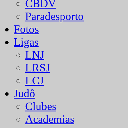
CBDV
Paradesporto
Fotos
Ligas
LNJ
LRSJ
LCJ
Judô
Clubes
Academias