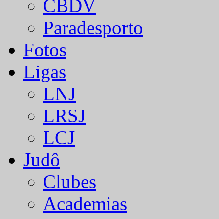
CBDV
Paradesporto
Fotos
Ligas
LNJ
LRSJ
LCJ
Judô
Clubes
Academias