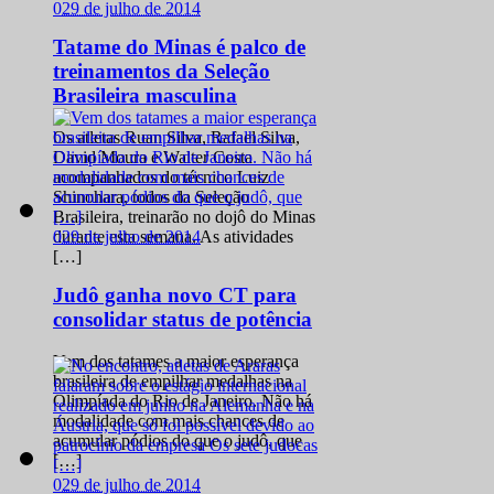
0
29 de julho de 2014
Tatame do Minas é palco de
treinamentos da Seleção
Brasileira masculina
Os atletas Ruan Silva, Rafael Silva,
David Moura e Walter Costa
acompanhados do técnico Luiz
Shinohara, todos da Seleção
Brasileira, treinarão no dojô do Minas
0
29 de julho de 2014
durante esta semana. As atividades
[…]
Judô ganha novo CT para
consolidar status de potência
Vem dos tatames a maior esperança
brasileira de empilhar medalhas na
Olimpíada do Rio de Janeiro. Não há
modalidade com mais chances de
acumular pódios do que o judô, que
[…]
0
29 de julho de 2014