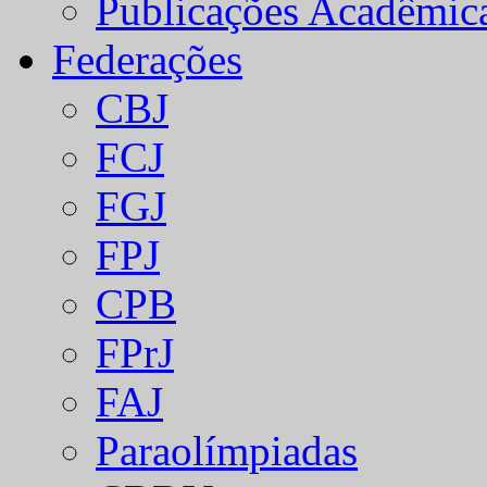
Publicações Acadêmic
Federações
CBJ
FCJ
FGJ
FPJ
CPB
FPrJ
FAJ
Paraolímpiadas