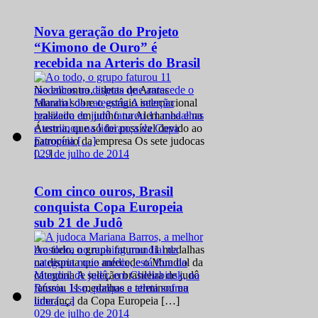
Nova geração do Projeto
“Kimono de Ouro” é
recebida na Arteris do Brasil
No encontro, atletas de Araras
falaram sobre o estágio internacional
realizado em junho na Alemanha e na
Áustria, que só foi possível devido ao
patrocínio da empresa Os sete judocas
0
29 de julho de 2014
[…]
Com cinco ouros, Brasil
conquista Copa Europeia
sub 21 de Judô
Ao todo, o grupo faturou 11 medalhas
na disputa que antecede o Mundial da
categoria A seleção brasileira de judô
faturou 11 medalhas e terminou na
liderança da Copa Europeia […]
0
29 de julho de 2014