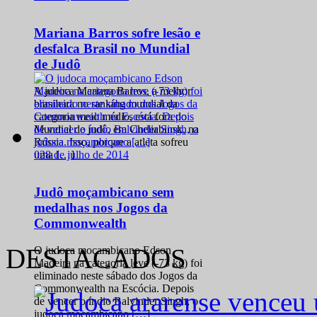
Mariana Barros sofre lesão e
desfalca Brasil no Mundial
de Judô
A judoca Mariana Barros, a melhor
brasileira no ranking mundial da
categoria meio médio, está fora do
Mundial de judô, em Cheliabinsk, na
Rússia. Isso, porque a atleta sofreu
0
28 de julho de 2014
uma […]
Judô moçambicano sem
medalhas nos Jogos da
Commonwealth
DESTACADOS
O judoca moçambicano Edson
Madeira na categoria leve (-73 kg) foi
eliminado neste sábado dos Jogos da
Commonwealth na Escócia. Depois
de vencer o índio Balvinder Singh, o
judoca moçambicano […]