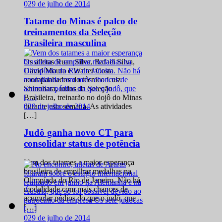
0
29 de julho de 2014
Tatame do Minas é palco de
treinamentos da Seleção
Brasileira masculina
Os atletas Ruan Silva, Rafael Silva,
David Moura e Walter Costa
acompanhados do técnico Luiz
Shinohara, todos da Seleção
Brasileira, treinarão no dojô do Minas
0
29 de julho de 2014
durante esta semana. As atividades
[…]
Judô ganha novo CT para
consolidar status de potência
Vem dos tatames a maior esperança
brasileira de empilhar medalhas na
Olimpíada do Rio de Janeiro. Não há
modalidade com mais chances de
acumular pódios do que o judô, que
[…]
0
29 de julho de 2014