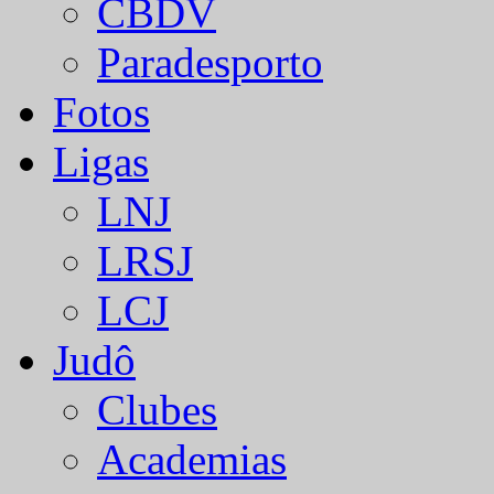
CBDV
Paradesporto
Fotos
Ligas
LNJ
LRSJ
LCJ
Judô
Clubes
Academias