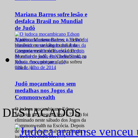
Mariana Barros sofre lesão e
desfalca Brasil no Mundial
de Judô
A judoca Mariana Barros, a melhor
brasileira no ranking mundial da
categoria meio médio, está fora do
Mundial de judô, em Cheliabinsk, na
Rússia. Isso, porque a atleta sofreu
0
28 de julho de 2014
uma […]
Judô moçambicano sem
medalhas nos Jogos da
Commonwealth
DESTACADOS
O judoca moçambicano Edson
Madeira na categoria leve (-73 kg) foi
eliminado neste sábado dos Jogos da
Commonwealth na Escócia. Depois
de vencer o índio Balvinder Singh, o
judoca moçambicano […]