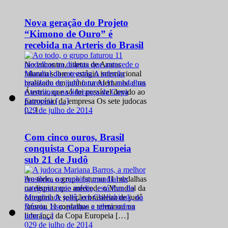
Nova geração do Projeto
“Kimono de Ouro” é
recebida na Arteris do Brasil
No encontro, atletas de Araras
falaram sobre o estágio internacional
realizado em junho na Alemanha e na
Áustria, que só foi possível devido ao
patrocínio da empresa Os sete judocas
0
29 de julho de 2014
[…]
Com cinco ouros, Brasil
conquista Copa Europeia
sub 21 de Judô
Ao todo, o grupo faturou 11 medalhas
na disputa que antecede o Mundial da
categoria A seleção brasileira de judô
faturou 11 medalhas e terminou na
liderança da Copa Europeia […]
0
29 de julho de 2014