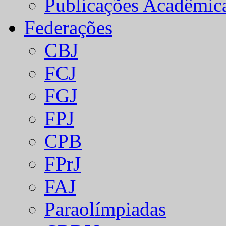
Publicações Acadêmic
Federações
CBJ
FCJ
FGJ
FPJ
CPB
FPrJ
FAJ
Paraolímpiadas