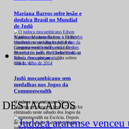
Mariana Barros sofre lesão e
desfalca Brasil no Mundial
de Judô
A judoca Mariana Barros, a melhor
brasileira no ranking mundial da
categoria meio médio, está fora do
Mundial de judô, em Cheliabinsk, na
Rússia. Isso, porque a atleta sofreu
0
28 de julho de 2014
uma […]
Judô moçambicano sem
medalhas nos Jogos da
Commonwealth
DESTACADOS
O judoca moçambicano Edson
Madeira na categoria leve (-73 kg) foi
eliminado neste sábado dos Jogos da
Commonwealth na Escócia. Depois
de vencer o índio Balvinder Singh, o
judoca moçambicano […]