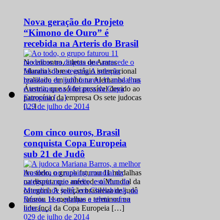
Nova geração do Projeto
“Kimono de Ouro” é
recebida na Arteris do Brasil
No encontro, atletas de Araras
falaram sobre o estágio internacional
realizado em junho na Alemanha e na
Áustria, que só foi possível devido ao
patrocínio da empresa Os sete judocas
0
29 de julho de 2014
[…]
Com cinco ouros, Brasil
conquista Copa Europeia
sub 21 de Judô
Ao todo, o grupo faturou 11 medalhas
na disputa que antecede o Mundial da
categoria A seleção brasileira de judô
faturou 11 medalhas e terminou na
liderança da Copa Europeia […]
0
29 de julho de 2014