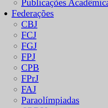
Publicações Acadêmic
Federações
CBJ
FCJ
FGJ
FPJ
CPB
FPrJ
FAJ
Paraolímpiadas