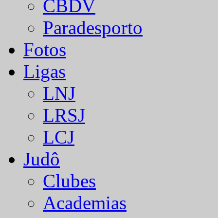
CBDV
Paradesporto
Fotos
Ligas
LNJ
LRSJ
LCJ
Judô
Clubes
Academias