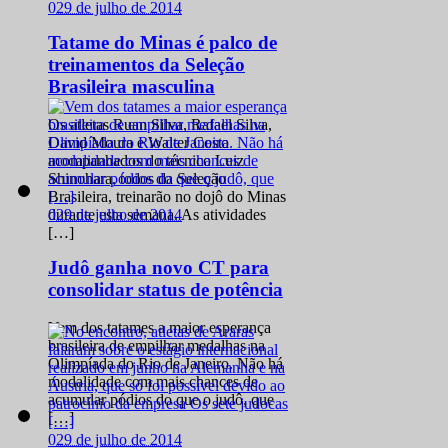
0
29 de julho de 2014
Tatame do Minas é palco de
treinamentos da Seleção
Brasileira masculina
Os atletas Ruan Silva, Rafael Silva,
David Moura e Walter Costa
acompanhados do técnico Luiz
Shinohara, todos da Seleção
Brasileira, treinarão no dojô do Minas
0
29 de julho de 2014
durante esta semana. As atividades
[…]
Judô ganha novo CT para
consolidar status de potência
Vem dos tatames a maior esperança
brasileira de empilhar medalhas na
Olimpíada do Rio de Janeiro. Não há
modalidade com mais chances de
acumular pódios do que o judô, que
[…]
0
29 de julho de 2014