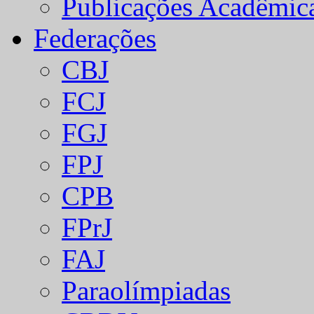
Publicações Acadêmic
Federações
CBJ
FCJ
FGJ
FPJ
CPB
FPrJ
FAJ
Paraolímpiadas