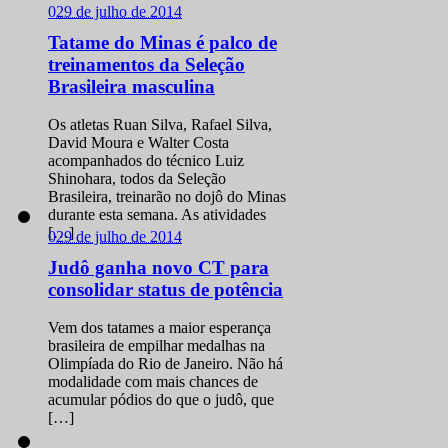
0
29 de julho de 2014
Tatame do Minas é palco de
treinamentos da Seleção
Brasileira masculina
Os atletas Ruan Silva, Rafael Silva,
David Moura e Walter Costa
acompanhados do técnico Luiz
Shinohara, todos da Seleção
Brasileira, treinarão no dojô do Minas
durante esta semana. As atividades
[…]
0
29 de julho de 2014
Judô ganha novo CT para
consolidar status de potência
Vem dos tatames a maior esperança
brasileira de empilhar medalhas na
Olimpíada do Rio de Janeiro. Não há
modalidade com mais chances de
acumular pódios do que o judô, que
[…]