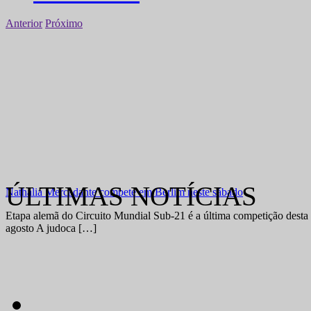
Anterior
Próximo
ÚLTIMAS NOTÍCIAS
Nathália Mercadante compete em Berlim neste sábado
Etapa alemã do Circuito Mundial Sub-21 é a última competição desta 
agosto A judoca […]