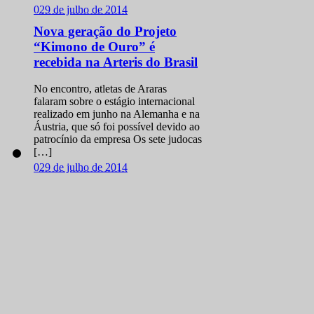
0
29 de julho de 2014
Nova geração do Projeto
“Kimono de Ouro” é
recebida na Arteris do Brasil
No encontro, atletas de Araras
falaram sobre o estágio internacional
realizado em junho na Alemanha e na
Áustria, que só foi possível devido ao
patrocínio da empresa Os sete judocas
[…]
0
29 de julho de 2014
Com cinco ouros, Brasil
conquista Copa Europeia
sub 21 de Judô
Ao todo, o grupo faturou 11 medalhas
na disputa que antecede o Mundial da
categoria A seleção brasileira de judô
faturou 11 medalhas e terminou na
liderança da Copa Europeia […]