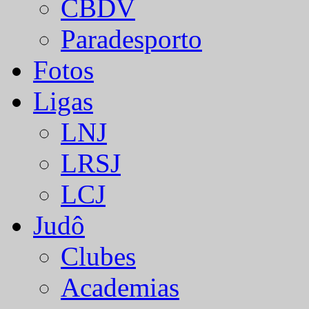
CBDV
Paradesporto
Fotos
Ligas
LNJ
LRSJ
LCJ
Judô
Clubes
Academias