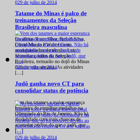
0
29 de julho de 2014
Tatame do Minas é palco de
treinamentos da Seleção
Brasileira masculina
Os atletas Ruan Silva, Rafael Silva,
David Moura e Walter Costa
acompanhados do técnico Luiz
Shinohara, todos da Seleção
Brasileira, treinarão no dojô do Minas
0
29 de julho de 2014
durante esta semana. As atividades
[…]
Judô ganha novo CT para
consolidar status de potência
Vem dos tatames a maior esperança
brasileira de empilhar medalhas na
Olimpíada do Rio de Janeiro. Não há
modalidade com mais chances de
acumular pódios do que o judô, que
[…]
0
29 de julho de 2014