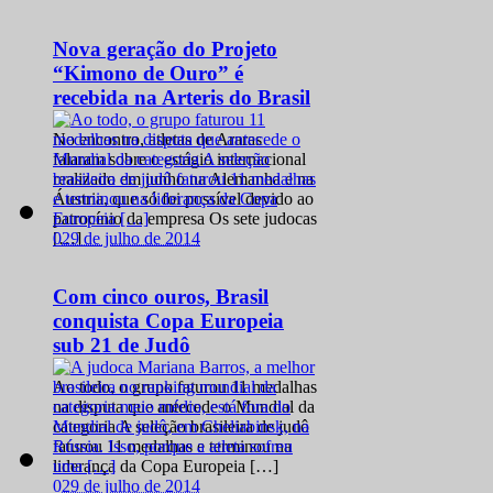
Nova geração do Projeto
“Kimono de Ouro” é
recebida na Arteris do Brasil
No encontro, atletas de Araras
falaram sobre o estágio internacional
realizado em junho na Alemanha e na
Áustria, que só foi possível devido ao
patrocínio da empresa Os sete judocas
0
29 de julho de 2014
[…]
Com cinco ouros, Brasil
conquista Copa Europeia
sub 21 de Judô
Ao todo, o grupo faturou 11 medalhas
na disputa que antecede o Mundial da
categoria A seleção brasileira de judô
faturou 11 medalhas e terminou na
liderança da Copa Europeia […]
0
29 de julho de 2014