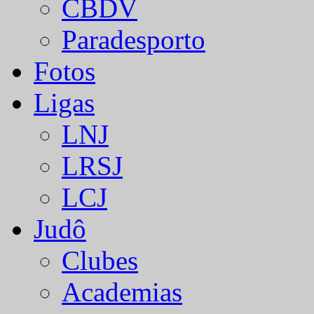
CBDV
Paradesporto
Fotos
Ligas
LNJ
LRSJ
LCJ
Judô
Clubes
Academias