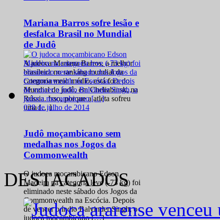
Mariana Barros sofre lesão e
desfalca Brasil no Mundial
de Judô
A judoca Mariana Barros, a melhor
brasileira no ranking mundial da
categoria meio médio, está fora do
Mundial de judô, em Cheliabinsk, na
Rússia. Isso, porque a atleta sofreu
0
28 de julho de 2014
uma […]
Judô moçambicano sem
medalhas nos Jogos da
Commonwealth
DESTACADOS
O judoca moçambicano Edson
Madeira na categoria leve (-73 kg) foi
eliminado neste sábado dos Jogos da
Commonwealth na Escócia. Depois
de vencer o índio Balvinder Singh, o
judoca moçambicano […]