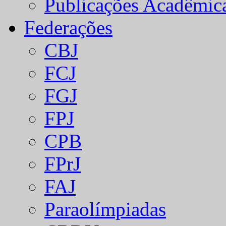
Publicações Acadêmic
Federações
CBJ
FCJ
FGJ
FPJ
CPB
FPrJ
FAJ
Paraolímpiadas