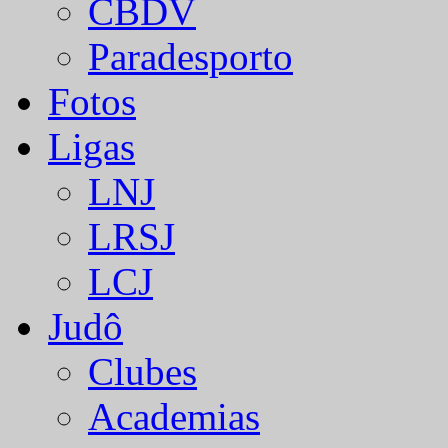
CBDV
Paradesporto
Fotos
Ligas
LNJ
LRSJ
LCJ
Judô
Clubes
Academias