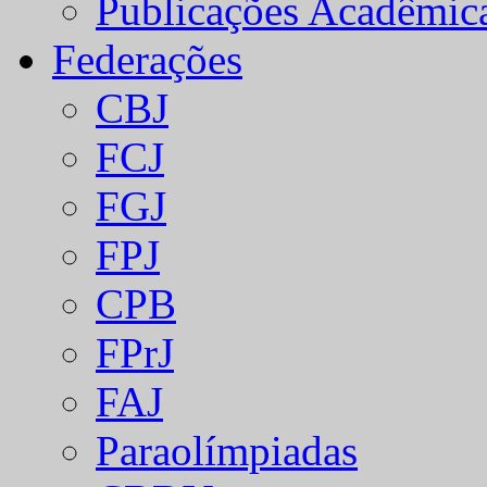
Publicações Acadêmic
Federações
CBJ
FCJ
FGJ
FPJ
CPB
FPrJ
FAJ
Paraolímpiadas