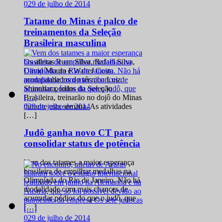
0
29 de julho de 2014
Tatame do Minas é palco de
treinamentos da Seleção
Brasileira masculina
Os atletas Ruan Silva, Rafael Silva,
David Moura e Walter Costa
acompanhados do técnico Luiz
Shinohara, todos da Seleção
Brasileira, treinarão no dojô do Minas
0
29 de julho de 2014
durante esta semana. As atividades
[…]
Judô ganha novo CT para
consolidar status de potência
Vem dos tatames a maior esperança
brasileira de empilhar medalhas na
Olimpíada do Rio de Janeiro. Não há
modalidade com mais chances de
acumular pódios do que o judô, que
[…]
0
29 de julho de 2014