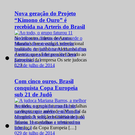
Nova geração do Projeto
“Kimono de Ouro” é
recebida na Arteris do Brasil
No encontro, atletas de Araras
falaram sobre o estágio internacional
realizado em junho na Alemanha e na
Áustria, que só foi possível devido ao
patrocínio da empresa Os sete judocas
0
29 de julho de 2014
[…]
Com cinco ouros, Brasil
conquista Copa Europeia
sub 21 de Judô
Ao todo, o grupo faturou 11 medalhas
na disputa que antecede o Mundial da
categoria A seleção brasileira de judô
faturou 11 medalhas e terminou na
liderança da Copa Europeia […]
0
29 de julho de 2014