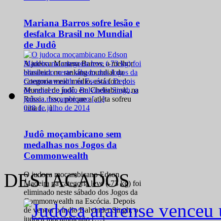
Mariana Barros sofre lesão e
desfalca Brasil no Mundial
de Judô
A judoca Mariana Barros, a melhor
brasileira no ranking mundial da
categoria meio médio, está fora do
Mundial de judô, em Cheliabinsk, na
Rússia. Isso, porque a atleta sofreu
0
28 de julho de 2014
uma […]
Judô moçambicano sem
medalhas nos Jogos da
Commonwealth
DESTACADOS
O judoca moçambicano Edson
Madeira na categoria leve (-73 kg) foi
eliminado neste sábado dos Jogos da
Commonwealth na Escócia. Depois
de vencer o índio Balvinder Singh, o
judoca moçambicano […]