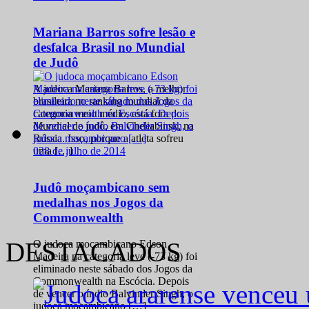
Mariana Barros sofre lesão e
desfalca Brasil no Mundial
de Judô
A judoca Mariana Barros, a melhor
brasileira no ranking mundial da
categoria meio médio, está fora do
Mundial de judô, em Cheliabinsk, na
Rússia. Isso, porque a atleta sofreu
0
28 de julho de 2014
uma […]
Judô moçambicano sem
medalhas nos Jogos da
Commonwealth
DESTACADOS
O judoca moçambicano Edson
Madeira na categoria leve (-73 kg) foi
eliminado neste sábado dos Jogos da
Commonwealth na Escócia. Depois
de vencer o índio Balvinder Singh, o
judoca moçambicano […]