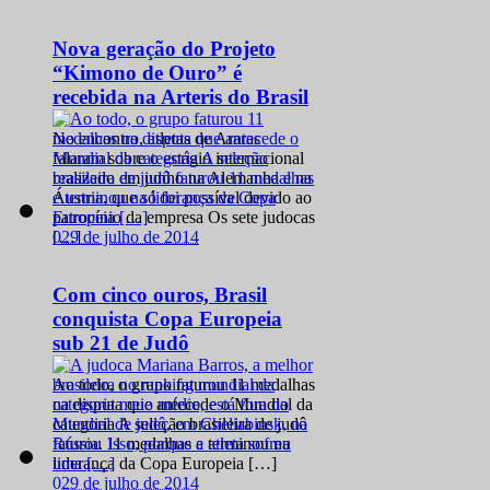
Nova geração do Projeto
“Kimono de Ouro” é
recebida na Arteris do Brasil
No encontro, atletas de Araras
falaram sobre o estágio internacional
realizado em junho na Alemanha e na
Áustria, que só foi possível devido ao
patrocínio da empresa Os sete judocas
0
29 de julho de 2014
[…]
Com cinco ouros, Brasil
conquista Copa Europeia
sub 21 de Judô
Ao todo, o grupo faturou 11 medalhas
na disputa que antecede o Mundial da
categoria A seleção brasileira de judô
faturou 11 medalhas e terminou na
liderança da Copa Europeia […]
0
29 de julho de 2014