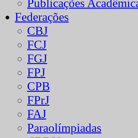
Publicações Acadêmic
Federações
CBJ
FCJ
FGJ
FPJ
CPB
FPrJ
FAJ
Paraolímpiadas