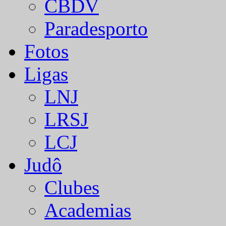
CBDV
Paradesporto
Fotos
Ligas
LNJ
LRSJ
LCJ
Judô
Clubes
Academias