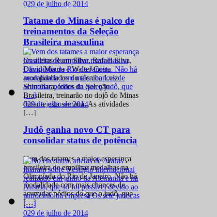
0
29 de julho de 2014
Tatame do Minas é palco de
treinamentos da Seleção
Brasileira masculina
Os atletas Ruan Silva, Rafael Silva,
David Moura e Walter Costa
acompanhados do técnico Luiz
Shinohara, todos da Seleção
Brasileira, treinarão no dojô do Minas
0
29 de julho de 2014
durante esta semana. As atividades
[…]
Judô ganha novo CT para
consolidar status de potência
Vem dos tatames a maior esperança
brasileira de empilhar medalhas na
Olimpíada do Rio de Janeiro. Não há
modalidade com mais chances de
acumular pódios do que o judô, que
[…]
0
29 de julho de 2014