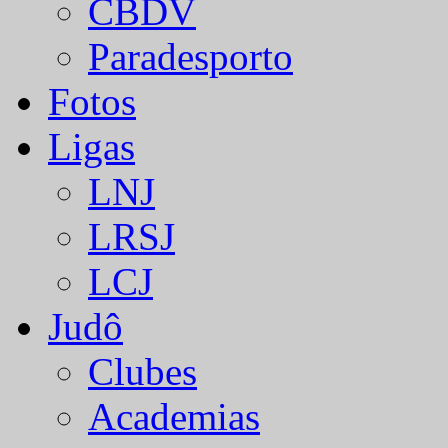
CBDV
Paradesporto
Fotos
Ligas
LNJ
LRSJ
LCJ
Judô
Clubes
Academias