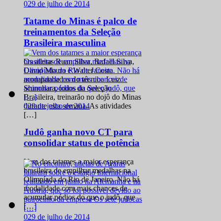
0
29 de julho de 2014
Tatame do Minas é palco de
treinamentos da Seleção
Brasileira masculina
Os atletas Ruan Silva, Rafael Silva,
David Moura e Walter Costa
acompanhados do técnico Luiz
Shinohara, todos da Seleção
Brasileira, treinarão no dojô do Minas
0
29 de julho de 2014
durante esta semana. As atividades
[…]
Judô ganha novo CT para
consolidar status de potência
Vem dos tatames a maior esperança
brasileira de empilhar medalhas na
Olimpíada do Rio de Janeiro. Não há
modalidade com mais chances de
acumular pódios do que o judô, que
[…]
0
29 de julho de 2014