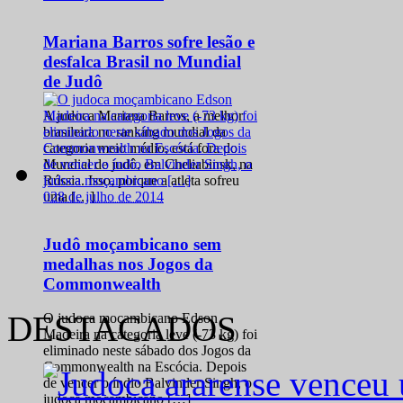
Mariana Barros sofre lesão e
desfalca Brasil no Mundial
de Judô
A judoca Mariana Barros, a melhor
brasileira no ranking mundial da
categoria meio médio, está fora do
Mundial de judô, em Cheliabinsk, na
Rússia. Isso, porque a atleta sofreu
0
28 de julho de 2014
uma […]
Judô moçambicano sem
medalhas nos Jogos da
Commonwealth
DESTACADOS
O judoca moçambicano Edson
Madeira na categoria leve (-73 kg) foi
eliminado neste sábado dos Jogos da
Commonwealth na Escócia. Depois
de vencer o índio Balvinder Singh, o
judoca moçambicano […]