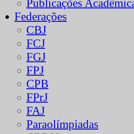
Publicações Acadêmic
Federações
CBJ
FCJ
FGJ
FPJ
CPB
FPrJ
FAJ
Paraolímpiadas