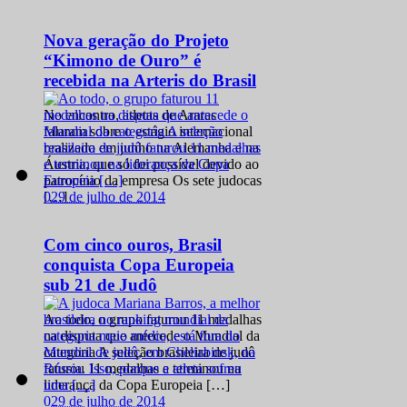
Nova geração do Projeto
“Kimono de Ouro” é
recebida na Arteris do Brasil
No encontro, atletas de Araras
falaram sobre o estágio internacional
realizado em junho na Alemanha e na
Áustria, que só foi possível devido ao
patrocínio da empresa Os sete judocas
0
29 de julho de 2014
[…]
Com cinco ouros, Brasil
conquista Copa Europeia
sub 21 de Judô
Ao todo, o grupo faturou 11 medalhas
na disputa que antecede o Mundial da
categoria A seleção brasileira de judô
faturou 11 medalhas e terminou na
liderança da Copa Europeia […]
0
29 de julho de 2014