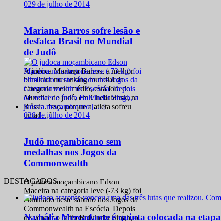
0
29 de julho de 2014
Mariana Barros sofre lesão e
desfalca Brasil no Mundial
de Judô
A judoca Mariana Barros, a melhor
brasileira no ranking mundial da
categoria meio médio, está fora do
Mundial de judô, em Cheliabinsk, na
Rússia. Isso, porque a atleta sofreu
0
28 de julho de 2014
uma […]
Judô moçambicano sem
medalhas nos Jogos da
Commonwealth
DESTACADOS
O judoca moçambicano Edson
Madeira na categoria leve (-73 kg) foi
eliminado neste sábado dos Jogos da
Commonwealth na Escócia. Depois
Nathália Mercadante é quinta colocada na etap
de vencer o índio Balvinder Singh, o