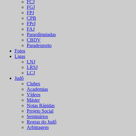
FCJ
FGJ
FPJ
CPB
FPrJ
FAJ
Paraolímpiadas
CBDV
Paradesporto
Fotos
Ligas
LNJ
LRSJ
LCJ
Judô
Clubes
Academias
Vídeos
Máster
Notas Rápidas
Projeto Social
Seminários
Regras do Judô
Arbitragem