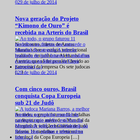
0
29 de julho de 2014
Nova geração do Projeto
“Kimono de Ouro” é
recebida na Arteris do Brasil
No encontro, atletas de Araras
falaram sobre o estágio internacional
realizado em junho na Alemanha e na
Áustria, que só foi possível devido ao
patrocínio da empresa Os sete judocas
0
29 de julho de 2014
[…]
Com cinco ouros, Brasil
conquista Copa Europeia
sub 21 de Judô
Ao todo, o grupo faturou 11 medalhas
na disputa que antecede o Mundial da
categoria A seleção brasileira de judô
faturou 11 medalhas e terminou na
liderança da Copa Europeia […]