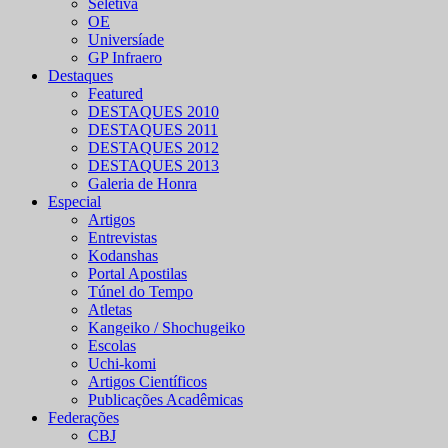
Seletiva
OE
Universíade
GP Infraero
Destaques
Featured
DESTAQUES 2010
DESTAQUES 2011
DESTAQUES 2012
DESTAQUES 2013
Galeria de Honra
Especial
Artigos
Entrevistas
Kodanshas
Portal Apostilas
Túnel do Tempo
Atletas
Kangeiko / Shochugeiko
Escolas
Uchi-komi
Artigos Científicos
Publicações Acadêmicas
Federações
CBJ