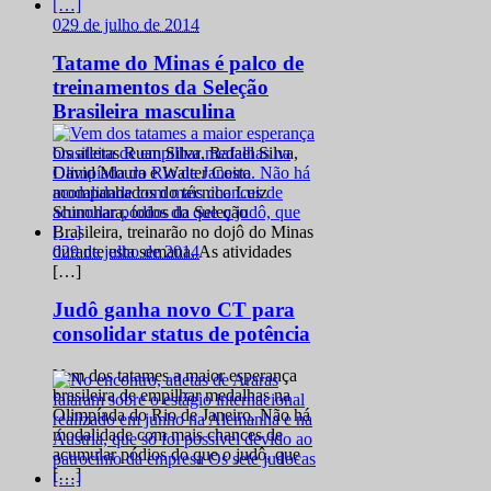
0
29 de julho de 2014
Tatame do Minas é palco de
treinamentos da Seleção
Brasileira masculina
Os atletas Ruan Silva, Rafael Silva,
David Moura e Walter Costa
acompanhados do técnico Luiz
Shinohara, todos da Seleção
Brasileira, treinarão no dojô do Minas
0
29 de julho de 2014
durante esta semana. As atividades
[…]
Judô ganha novo CT para
consolidar status de potência
Vem dos tatames a maior esperança
brasileira de empilhar medalhas na
Olimpíada do Rio de Janeiro. Não há
modalidade com mais chances de
acumular pódios do que o judô, que
[…]