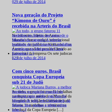
0
29 de julho de 2014
Nova geração do Projeto
“Kimono de Ouro” é
recebida na Arteris do Brasil
No encontro, atletas de Araras
falaram sobre o estágio internacional
realizado em junho na Alemanha e na
Áustria, que só foi possível devido ao
patrocínio da empresa Os sete judocas
0
29 de julho de 2014
[…]
Com cinco ouros, Brasil
conquista Copa Europeia
sub 21 de Judô
Ao todo, o grupo faturou 11 medalhas
na disputa que antecede o Mundial da
categoria A seleção brasileira de judô
faturou 11 medalhas e terminou na
liderança da Copa Europeia […]