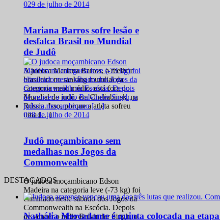
0
29 de julho de 2014
Mariana Barros sofre lesão e
desfalca Brasil no Mundial
de Judô
A judoca Mariana Barros, a melhor
brasileira no ranking mundial da
categoria meio médio, está fora do
Mundial de judô, em Cheliabinsk, na
Rússia. Isso, porque a atleta sofreu
0
28 de julho de 2014
uma […]
Judô moçambicano sem
medalhas nos Jogos da
Commonwealth
DESTACADOS
O judoca moçambicano Edson
Madeira na categoria leve (-73 kg) foi
eliminado neste sábado dos Jogos da
Commonwealth na Escócia. Depois
Nathália Mercadante é quinta colocada na etap
de vencer o índio Balvinder Singh, o