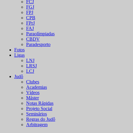
FCJ
FGJ
FPJ
CPB
FPrJ
FAJ
Paraolímpiadas
CBDV
Paradesporto
Fotos
Ligas
LNJ
LRSJ
LCJ
Judô
Clubes
Academias
Vídeos
Máster
Notas Rápidas
Projeto Social
Seminários
Regras do Judô
Arbitragem