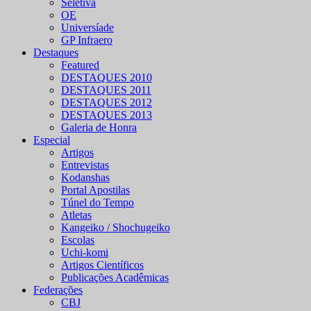
Seletiva
OE
Universíade
GP Infraero
Destaques
Featured
DESTAQUES 2010
DESTAQUES 2011
DESTAQUES 2012
DESTAQUES 2013
Galeria de Honra
Especial
Artigos
Entrevistas
Kodanshas
Portal Apostilas
Túnel do Tempo
Atletas
Kangeiko / Shochugeiko
Escolas
Uchi-komi
Artigos Científicos
Publicações Acadêmicas
Federações
CBJ