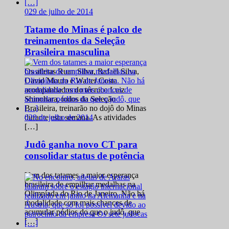
0
29 de julho de 2014
Tatame do Minas é palco de
treinamentos da Seleção
Brasileira masculina
Os atletas Ruan Silva, Rafael Silva,
David Moura e Walter Costa
acompanhados do técnico Luiz
Shinohara, todos da Seleção
Brasileira, treinarão no dojô do Minas
0
29 de julho de 2014
durante esta semana. As atividades
[…]
Judô ganha novo CT para
consolidar status de potência
Vem dos tatames a maior esperança
brasileira de empilhar medalhas na
Olimpíada do Rio de Janeiro. Não há
modalidade com mais chances de
acumular pódios do que o judô, que
[…]