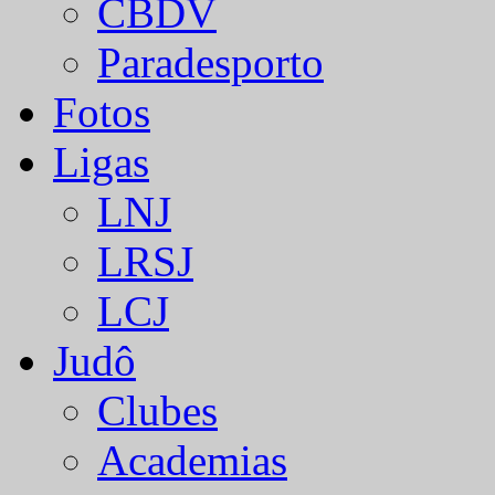
CBDV
Paradesporto
Fotos
Ligas
LNJ
LRSJ
LCJ
Judô
Clubes
Academias