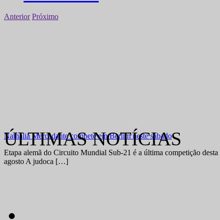
Anterior
Próximo
ÚLTIMAS NOTÍCIAS
Nathália Mercadante compete em Berlim neste sábado
Etapa alemã do Circuito Mundial Sub-21 é a última competição desta 
agosto A judoca […]