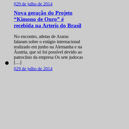
0
29 de julho de 2014
Nova geração do Projeto
“Kimono de Ouro” é
recebida na Arteris do Brasil
No encontro, atletas de Araras
falaram sobre o estágio internacional
realizado em junho na Alemanha e na
Áustria, que só foi possível devido ao
patrocínio da empresa Os sete judocas
[…]
0
29 de julho de 2014
Com cinco ouros, Brasil
conquista Copa Europeia
sub 21 de Judô
Ao todo, o grupo faturou 11 medalhas
na disputa que antecede o Mundial da
categoria A seleção brasileira de judô
faturou 11 medalhas e terminou na
liderança da Copa Europeia […]