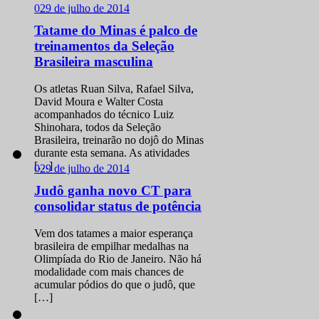
0
29 de julho de 2014
Tatame do Minas é palco de
treinamentos da Seleção
Brasileira masculina
Os atletas Ruan Silva, Rafael Silva,
David Moura e Walter Costa
acompanhados do técnico Luiz
Shinohara, todos da Seleção
Brasileira, treinarão no dojô do Minas
durante esta semana. As atividades
[…]
0
29 de julho de 2014
Judô ganha novo CT para
consolidar status de potência
Vem dos tatames a maior esperança
brasileira de empilhar medalhas na
Olimpíada do Rio de Janeiro. Não há
modalidade com mais chances de
acumular pódios do que o judô, que
[…]