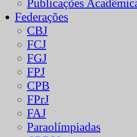
Publicações Acadêmic
Federações
CBJ
FCJ
FGJ
FPJ
CPB
FPrJ
FAJ
Paraolímpiadas