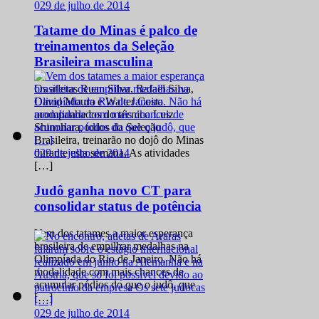
0
29 de julho de 2014
Tatame do Minas é palco de
treinamentos da Seleção
Brasileira masculina
Os atletas Ruan Silva, Rafael Silva,
David Moura e Walter Costa
acompanhados do técnico Luiz
Shinohara, todos da Seleção
Brasileira, treinarão no dojô do Minas
0
29 de julho de 2014
durante esta semana. As atividades
[…]
Judô ganha novo CT para
consolidar status de potência
Vem dos tatames a maior esperança
brasileira de empilhar medalhas na
Olimpíada do Rio de Janeiro. Não há
modalidade com mais chances de
acumular pódios do que o judô, que
[…]
0
29 de julho de 2014