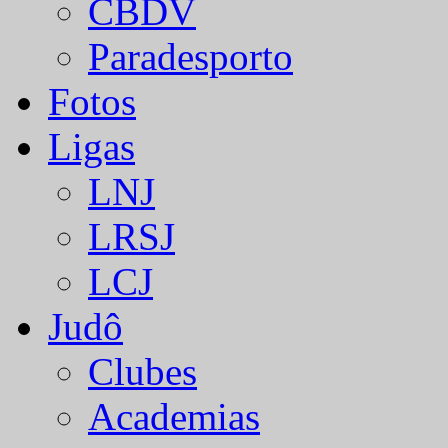
CBDV
Paradesporto
Fotos
Ligas
LNJ
LRSJ
LCJ
Judô
Clubes
Academias