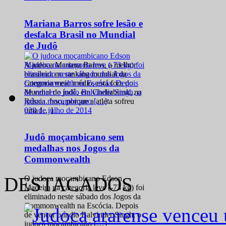
Mariana Barros sofre lesão e
desfalca Brasil no Mundial
de Judô
A judoca Mariana Barros, a melhor
brasileira no ranking mundial da
categoria meio médio, está fora do
Mundial de judô, em Cheliabinsk, na
Rússia. Isso, porque a atleta sofreu
0
28 de julho de 2014
uma […]
Judô moçambicano sem
medalhas nos Jogos da
Commonwealth
DESTACADOS
O judoca moçambicano Edson
Madeira na categoria leve (-73 kg) foi
eliminado neste sábado dos Jogos da
Commonwealth na Escócia. Depois
de vencer o índio Balvinder Singh, o
judoca moçambicano […]