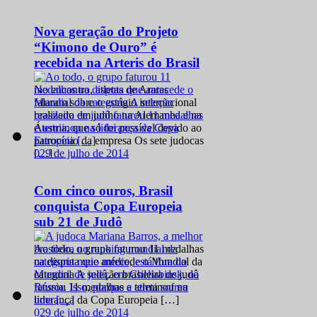
Nova geração do Projeto
“Kimono de Ouro” é
recebida na Arteris do Brasil
No encontro, atletas de Araras
falaram sobre o estágio internacional
realizado em junho na Alemanha e na
Áustria, que só foi possível devido ao
patrocínio da empresa Os sete judocas
0
29 de julho de 2014
[…]
Com cinco ouros, Brasil
conquista Copa Europeia
sub 21 de Judô
Ao todo, o grupo faturou 11 medalhas
na disputa que antecede o Mundial da
categoria A seleção brasileira de judô
faturou 11 medalhas e terminou na
liderança da Copa Europeia […]
0
29 de julho de 2014