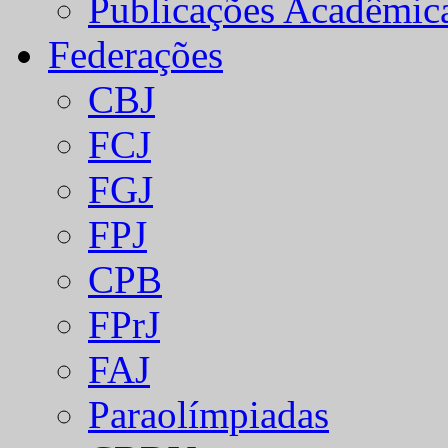
Publicações Acadêmic
Federações
CBJ
FCJ
FGJ
FPJ
CPB
FPrJ
FAJ
Paraolímpiadas