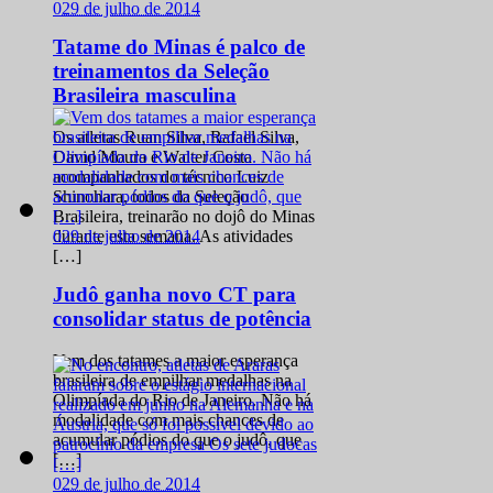
0
29 de julho de 2014
Tatame do Minas é palco de
treinamentos da Seleção
Brasileira masculina
Os atletas Ruan Silva, Rafael Silva,
David Moura e Walter Costa
acompanhados do técnico Luiz
Shinohara, todos da Seleção
Brasileira, treinarão no dojô do Minas
0
29 de julho de 2014
durante esta semana. As atividades
[…]
Judô ganha novo CT para
consolidar status de potência
Vem dos tatames a maior esperança
brasileira de empilhar medalhas na
Olimpíada do Rio de Janeiro. Não há
modalidade com mais chances de
acumular pódios do que o judô, que
[…]
0
29 de julho de 2014