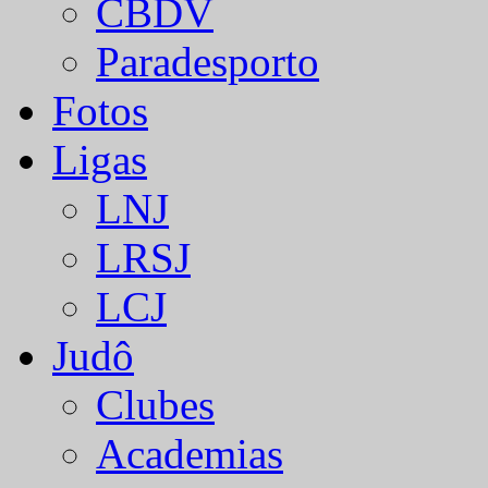
CBDV
Paradesporto
Fotos
Ligas
LNJ
LRSJ
LCJ
Judô
Clubes
Academias