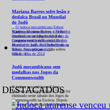
Mariana Barros sofre lesão e
desfalca Brasil no Mundial
de Judô
A judoca Mariana Barros, a melhor
brasileira no ranking mundial da
categoria meio médio, está fora do
Mundial de judô, em Cheliabinsk, na
Rússia. Isso, porque a atleta sofreu
0
28 de julho de 2014
uma […]
Judô moçambicano sem
medalhas nos Jogos da
Commonwealth
DESTACADOS
O judoca moçambicano Edson
Madeira na categoria leve (-73 kg) foi
eliminado neste sábado dos Jogos da
Commonwealth na Escócia. Depois
de vencer o índio Balvinder Singh, o
judoca moçambicano […]