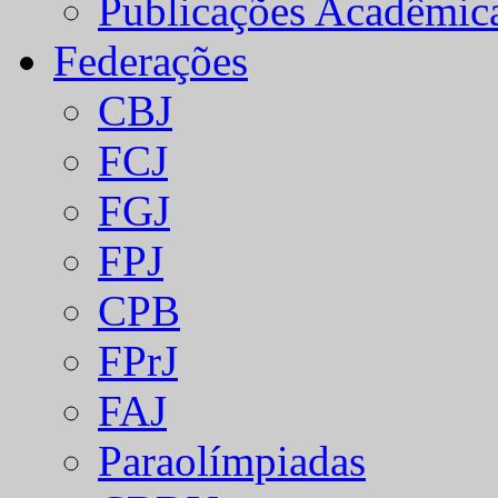
Publicações Acadêmic
Federações
CBJ
FCJ
FGJ
FPJ
CPB
FPrJ
FAJ
Paraolímpiadas