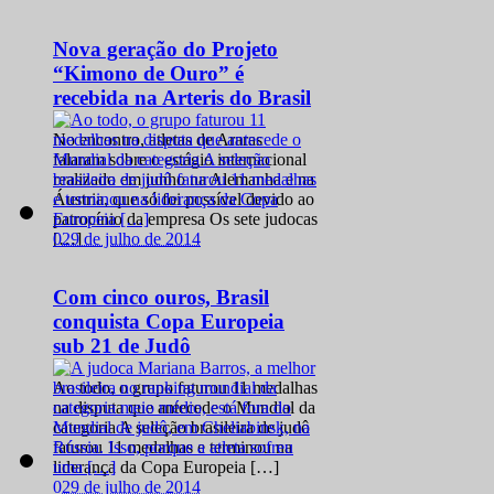
Nova geração do Projeto
“Kimono de Ouro” é
recebida na Arteris do Brasil
No encontro, atletas de Araras
falaram sobre o estágio internacional
realizado em junho na Alemanha e na
Áustria, que só foi possível devido ao
patrocínio da empresa Os sete judocas
0
29 de julho de 2014
[…]
Com cinco ouros, Brasil
conquista Copa Europeia
sub 21 de Judô
Ao todo, o grupo faturou 11 medalhas
na disputa que antecede o Mundial da
categoria A seleção brasileira de judô
faturou 11 medalhas e terminou na
liderança da Copa Europeia […]
0
29 de julho de 2014