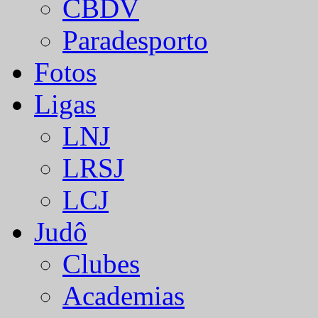
CBDV
Paradesporto
Fotos
Ligas
LNJ
LRSJ
LCJ
Judô
Clubes
Academias