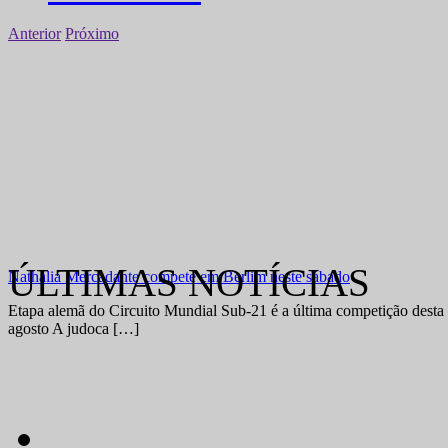
Anterior
Próximo
ÚLTIMAS NOTÍCIAS
Nathália Mercadante compete em Berlim neste sábado
Etapa alemã do Circuito Mundial Sub-21 é a última competição desta 
agosto A judoca […]