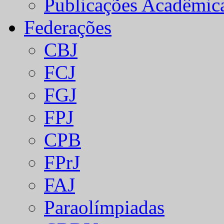
Publicações Acadêmic
Federações
CBJ
FCJ
FGJ
FPJ
CPB
FPrJ
FAJ
Paraolímpiadas