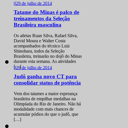
0
29 de julho de 2014
Tatame do Minas é palco de
treinamentos da Seleção
Brasileira masculina
Os atletas Ruan Silva, Rafael Silva,
David Moura e Walter Costa
acompanhados do técnico Luiz
Shinohara, todos da Seleção
Brasileira, treinarão no dojô do Minas
durante esta semana. As atividades
[…]
0
29 de julho de 2014
Judô ganha novo CT para
consolidar status de potência
Vem dos tatames a maior esperança
brasileira de empilhar medalhas na
Olimpíada do Rio de Janeiro. Não há
modalidade com mais chances de
acumular pódios do que o judô, que
[…]