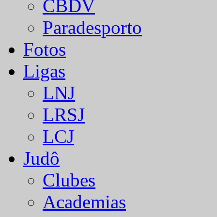
CBDV
Paradesporto
Fotos
Ligas
LNJ
LRSJ
LCJ
Judô
Clubes
Academias