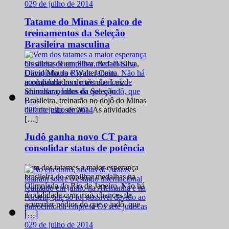
0
29 de julho de 2014
Tatame do Minas é palco de
treinamentos da Seleção
Brasileira masculina
Os atletas Ruan Silva, Rafael Silva,
David Moura e Walter Costa
acompanhados do técnico Luiz
Shinohara, todos da Seleção
Brasileira, treinarão no dojô do Minas
0
29 de julho de 2014
durante esta semana. As atividades
[…]
Judô ganha novo CT para
consolidar status de potência
Vem dos tatames a maior esperança
brasileira de empilhar medalhas na
Olimpíada do Rio de Janeiro. Não há
modalidade com mais chances de
acumular pódios do que o judô, que
[…]
0
29 de julho de 2014