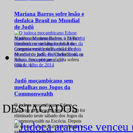
Mariana Barros sofre lesão e
desfalca Brasil no Mundial
de Judô
A judoca Mariana Barros, a melhor
brasileira no ranking mundial da
categoria meio médio, está fora do
Mundial de judô, em Cheliabinsk, na
Rússia. Isso, porque a atleta sofreu
0
28 de julho de 2014
uma […]
Judô moçambicano sem
medalhas nos Jogos da
Commonwealth
DESTACADOS
O judoca moçambicano Edson
Madeira na categoria leve (-73 kg) foi
eliminado neste sábado dos Jogos da
Commonwealth na Escócia. Depois
de vencer o índio Balvinder Singh, o
judoca moçambicano […]