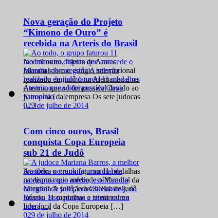
Nova geração do Projeto
“Kimono de Ouro” é
recebida na Arteris do Brasil
No encontro, atletas de Araras
falaram sobre o estágio internacional
realizado em junho na Alemanha e na
Áustria, que só foi possível devido ao
patrocínio da empresa Os sete judocas
0
29 de julho de 2014
[…]
Com cinco ouros, Brasil
conquista Copa Europeia
sub 21 de Judô
Ao todo, o grupo faturou 11 medalhas
na disputa que antecede o Mundial da
categoria A seleção brasileira de judô
faturou 11 medalhas e terminou na
liderança da Copa Europeia […]
0
29 de julho de 2014