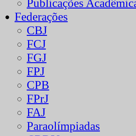
Publicações Acadêmic
Federações
CBJ
FCJ
FGJ
FPJ
CPB
FPrJ
FAJ
Paraolímpiadas