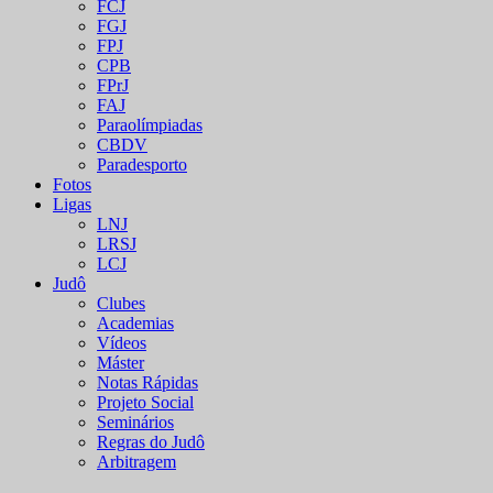
FCJ
FGJ
FPJ
CPB
FPrJ
FAJ
Paraolímpiadas
CBDV
Paradesporto
Fotos
Ligas
LNJ
LRSJ
LCJ
Judô
Clubes
Academias
Vídeos
Máster
Notas Rápidas
Projeto Social
Seminários
Regras do Judô
Arbitragem