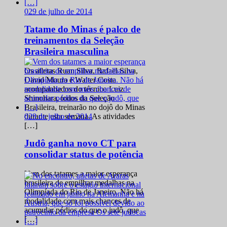
0
29 de julho de 2014
Tatame do Minas é palco de
treinamentos da Seleção
Brasileira masculina
Os atletas Ruan Silva, Rafael Silva,
David Moura e Walter Costa
acompanhados do técnico Luiz
Shinohara, todos da Seleção
Brasileira, treinarão no dojô do Minas
0
29 de julho de 2014
durante esta semana. As atividades
[…]
Judô ganha novo CT para
consolidar status de potência
Vem dos tatames a maior esperança
brasileira de empilhar medalhas na
Olimpíada do Rio de Janeiro. Não há
modalidade com mais chances de
acumular pódios do que o judô, que
[…]