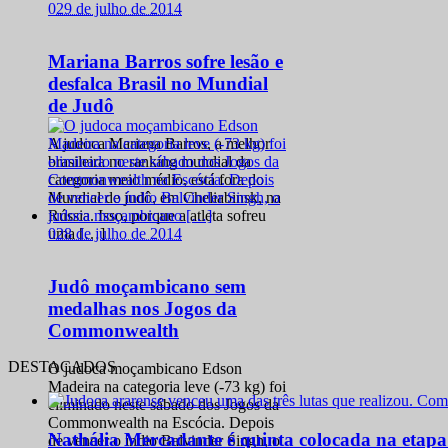
0
29 de julho de 2014
Mariana Barros sofre lesão e
desfalca Brasil no Mundial
de Judô
A judoca Mariana Barros, a melhor
brasileira no ranking mundial da
categoria meio médio, está fora do
Mundial de judô, em Cheliabinsk, na
Rússia. Isso, porque a atleta sofreu
0
28 de julho de 2014
uma […]
Judô moçambicano sem
medalhas nos Jogos da
Commonwealth
DESTACADOS
O judoca moçambicano Edson
Madeira na categoria leve (-73 kg) foi
eliminado neste sábado dos Jogos da
Commonwealth na Escócia. Depois
Nathália Mercadante é quinta colocada na etap
de vencer o índio Balvinder Singh, o