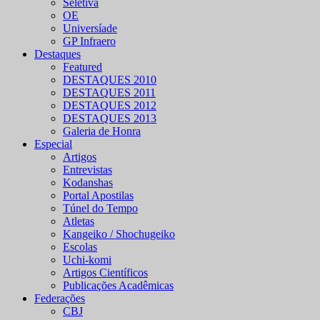
Seletiva
OE
Universíade
GP Infraero
Destaques
Featured
DESTAQUES 2010
DESTAQUES 2011
DESTAQUES 2012
DESTAQUES 2013
Galeria de Honra
Especial
Artigos
Entrevistas
Kodanshas
Portal Apostilas
Túnel do Tempo
Atletas
Kangeiko / Shochugeiko
Escolas
Uchi-komi
Artigos Científicos
Publicações Acadêmicas
Federações
CBJ