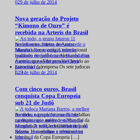
0
29 de julho de 2014
Nova geração do Projeto
“Kimono de Ouro” é
recebida na Arteris do Brasil
No encontro, atletas de Araras
falaram sobre o estágio internacional
realizado em junho na Alemanha e na
Áustria, que só foi possível devido ao
patrocínio da empresa Os sete judocas
0
29 de julho de 2014
[…]
Com cinco ouros, Brasil
conquista Copa Europeia
sub 21 de Judô
Ao todo, o grupo faturou 11 medalhas
na disputa que antecede o Mundial da
categoria A seleção brasileira de judô
faturou 11 medalhas e terminou na
liderança da Copa Europeia […]