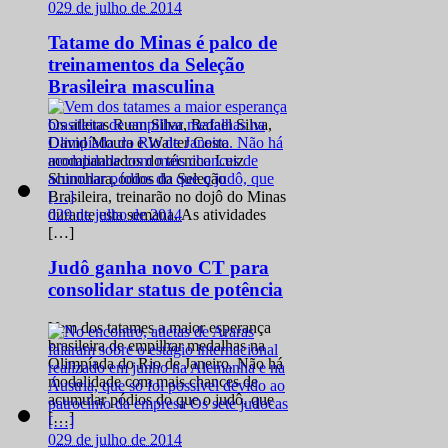
0
29 de julho de 2014
Tatame do Minas é palco de
treinamentos da Seleção
Brasileira masculina
Os atletas Ruan Silva, Rafael Silva,
David Moura e Walter Costa
acompanhados do técnico Luiz
Shinohara, todos da Seleção
Brasileira, treinarão no dojô do Minas
0
29 de julho de 2014
durante esta semana. As atividades
[…]
Judô ganha novo CT para
consolidar status de potência
Vem dos tatames a maior esperança
brasileira de empilhar medalhas na
Olimpíada do Rio de Janeiro. Não há
modalidade com mais chances de
acumular pódios do que o judô, que
[…]
0
29 de julho de 2014