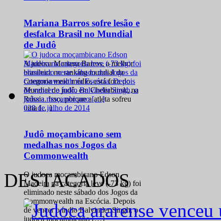
Mariana Barros sofre lesão e
desfalca Brasil no Mundial
de Judô
A judoca Mariana Barros, a melhor
brasileira no ranking mundial da
categoria meio médio, está fora do
Mundial de judô, em Cheliabinsk, na
Rússia. Isso, porque a atleta sofreu
0
28 de julho de 2014
uma […]
Judô moçambicano sem
medalhas nos Jogos da
Commonwealth
DESTACADOS
O judoca moçambicano Edson
Madeira na categoria leve (-73 kg) foi
eliminado neste sábado dos Jogos da
Commonwealth na Escócia. Depois
de vencer o índio Balvinder Singh, o
judoca moçambicano […]