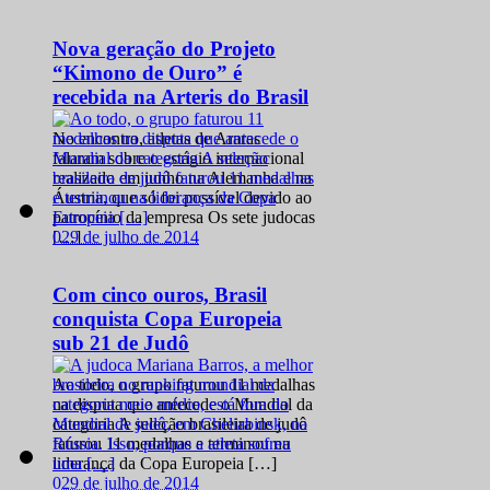
Nova geração do Projeto
“Kimono de Ouro” é
recebida na Arteris do Brasil
No encontro, atletas de Araras
falaram sobre o estágio internacional
realizado em junho na Alemanha e na
Áustria, que só foi possível devido ao
patrocínio da empresa Os sete judocas
0
29 de julho de 2014
[…]
Com cinco ouros, Brasil
conquista Copa Europeia
sub 21 de Judô
Ao todo, o grupo faturou 11 medalhas
na disputa que antecede o Mundial da
categoria A seleção brasileira de judô
faturou 11 medalhas e terminou na
liderança da Copa Europeia […]
0
29 de julho de 2014