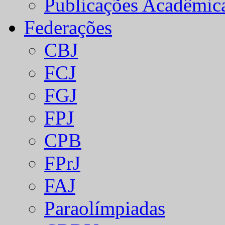
Publicações Acadêmic
Federações
CBJ
FCJ
FGJ
FPJ
CPB
FPrJ
FAJ
Paraolímpiadas