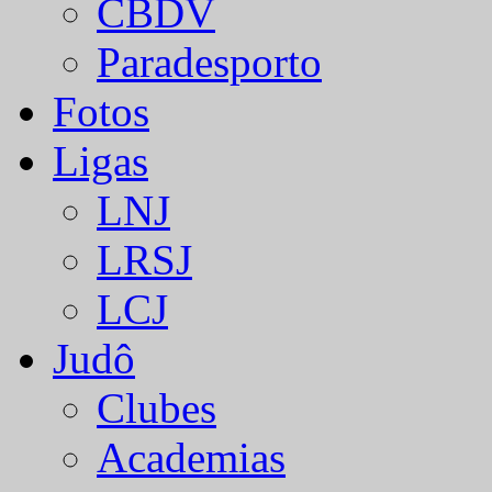
CBDV
Paradesporto
Fotos
Ligas
LNJ
LRSJ
LCJ
Judô
Clubes
Academias