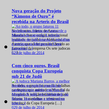
Nova geração do Projeto
“Kimono de Ouro” é
recebida na Arteris do Brasil
No encontro, atletas de Araras
falaram sobre o estágio internacional
realizado em junho na Alemanha e na
Áustria, que só foi possível devido ao
patrocínio da empresa Os sete judocas
0
29 de julho de 2014
[…]
Com cinco ouros, Brasil
conquista Copa Europeia
sub 21 de Judô
Ao todo, o grupo faturou 11 medalhas
na disputa que antecede o Mundial da
categoria A seleção brasileira de judô
faturou 11 medalhas e terminou na
liderança da Copa Europeia […]
0
29 de julho de 2014