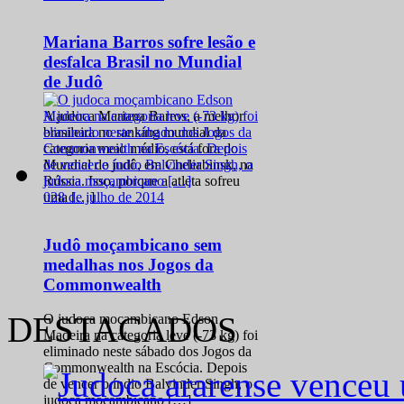
Mariana Barros sofre lesão e
desfalca Brasil no Mundial
de Judô
A judoca Mariana Barros, a melhor
brasileira no ranking mundial da
categoria meio médio, está fora do
Mundial de judô, em Cheliabinsk, na
Rússia. Isso, porque a atleta sofreu
0
28 de julho de 2014
uma […]
Judô moçambicano sem
medalhas nos Jogos da
Commonwealth
DESTACADOS
O judoca moçambicano Edson
Madeira na categoria leve (-73 kg) foi
eliminado neste sábado dos Jogos da
Commonwealth na Escócia. Depois
de vencer o índio Balvinder Singh, o
judoca moçambicano […]