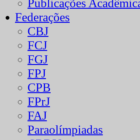
Publicações Acadêmic
Federações
CBJ
FCJ
FGJ
FPJ
CPB
FPrJ
FAJ
Paraolímpiadas