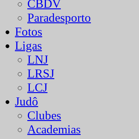
CBDV
Paradesporto
Fotos
Ligas
LNJ
LRSJ
LCJ
Judô
Clubes
Academias