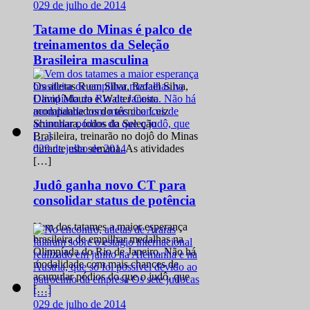
0
29 de julho de 2014
Tatame do Minas é palco de
treinamentos da Seleção
Brasileira masculina
Os atletas Ruan Silva, Rafael Silva,
David Moura e Walter Costa
acompanhados do técnico Luiz
Shinohara, todos da Seleção
Brasileira, treinarão no dojô do Minas
0
29 de julho de 2014
durante esta semana. As atividades
[…]
Judô ganha novo CT para
consolidar status de potência
Vem dos tatames a maior esperança
brasileira de empilhar medalhas na
Olimpíada do Rio de Janeiro. Não há
modalidade com mais chances de
acumular pódios do que o judô, que
[…]
0
29 de julho de 2014