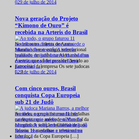
0
29 de julho de 2014
Nova geração do Projeto
“Kimono de Ouro” é
recebida na Arteris do Brasil
No encontro, atletas de Araras
falaram sobre o estágio internacional
realizado em junho na Alemanha e na
Áustria, que só foi possível devido ao
patrocínio da empresa Os sete judocas
0
29 de julho de 2014
[…]
Com cinco ouros, Brasil
conquista Copa Europeia
sub 21 de Judô
Ao todo, o grupo faturou 11 medalhas
na disputa que antecede o Mundial da
categoria A seleção brasileira de judô
faturou 11 medalhas e terminou na
liderança da Copa Europeia […]