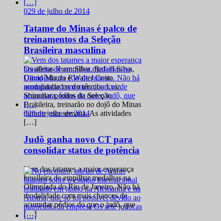
0
29 de julho de 2014
Tatame do Minas é palco de
treinamentos da Seleção
Brasileira masculina
Os atletas Ruan Silva, Rafael Silva,
David Moura e Walter Costa
acompanhados do técnico Luiz
Shinohara, todos da Seleção
Brasileira, treinarão no dojô do Minas
0
29 de julho de 2014
durante esta semana. As atividades
[…]
Judô ganha novo CT para
consolidar status de potência
Vem dos tatames a maior esperança
brasileira de empilhar medalhas na
Olimpíada do Rio de Janeiro. Não há
modalidade com mais chances de
acumular pódios do que o judô, que
[…]