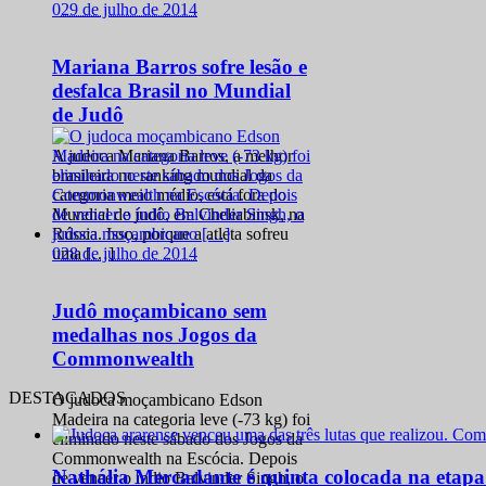
0
29 de julho de 2014
Mariana Barros sofre lesão e
desfalca Brasil no Mundial
de Judô
A judoca Mariana Barros, a melhor
brasileira no ranking mundial da
categoria meio médio, está fora do
Mundial de judô, em Cheliabinsk, na
Rússia. Isso, porque a atleta sofreu
0
28 de julho de 2014
uma […]
Judô moçambicano sem
medalhas nos Jogos da
Commonwealth
DESTACADOS
O judoca moçambicano Edson
Madeira na categoria leve (-73 kg) foi
eliminado neste sábado dos Jogos da
Commonwealth na Escócia. Depois
Nathália Mercadante é quinta colocada na etap
de vencer o índio Balvinder Singh, o