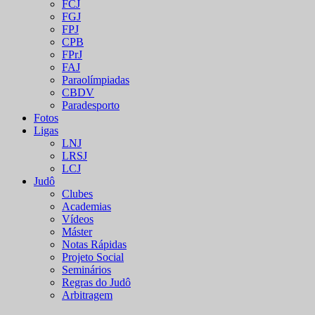
FCJ
FGJ
FPJ
CPB
FPrJ
FAJ
Paraolímpiadas
CBDV
Paradesporto
Fotos
Ligas
LNJ
LRSJ
LCJ
Judô
Clubes
Academias
Vídeos
Máster
Notas Rápidas
Projeto Social
Seminários
Regras do Judô
Arbitragem