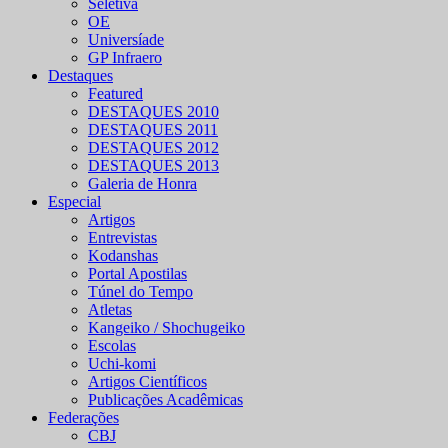
Seletiva
OE
Universíade
GP Infraero
Destaques
Featured
DESTAQUES 2010
DESTAQUES 2011
DESTAQUES 2012
DESTAQUES 2013
Galeria de Honra
Especial
Artigos
Entrevistas
Kodanshas
Portal Apostilas
Túnel do Tempo
Atletas
Kangeiko / Shochugeiko
Escolas
Uchi-komi
Artigos Científicos
Publicações Acadêmicas
Federações
CBJ