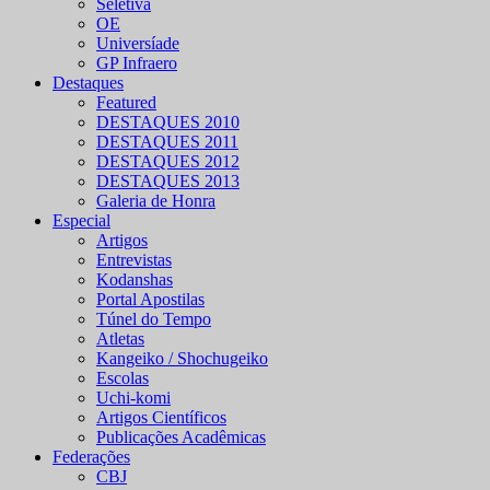
Seletiva
OE
Universíade
GP Infraero
Destaques
Featured
DESTAQUES 2010
DESTAQUES 2011
DESTAQUES 2012
DESTAQUES 2013
Galeria de Honra
Especial
Artigos
Entrevistas
Kodanshas
Portal Apostilas
Túnel do Tempo
Atletas
Kangeiko / Shochugeiko
Escolas
Uchi-komi
Artigos Científicos
Publicações Acadêmicas
Federações
CBJ