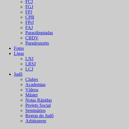
FCJ
FGJ
FPJ
CPB
FPrJ
FAJ
Paraolímpiadas
CBDV
Paradesporto
Fotos
Ligas
LNJ
LRSJ
LCJ
Judô
Clubes
Academias
Vídeos
Máster
Notas Rápidas
Projeto Social
Seminários
Regras do Judô
Arbitragem