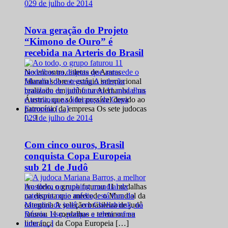
0
29 de julho de 2014
Nova geração do Projeto
“Kimono de Ouro” é
recebida na Arteris do Brasil
No encontro, atletas de Araras
falaram sobre o estágio internacional
realizado em junho na Alemanha e na
Áustria, que só foi possível devido ao
patrocínio da empresa Os sete judocas
0
29 de julho de 2014
[…]
Com cinco ouros, Brasil
conquista Copa Europeia
sub 21 de Judô
Ao todo, o grupo faturou 11 medalhas
na disputa que antecede o Mundial da
categoria A seleção brasileira de judô
faturou 11 medalhas e terminou na
liderança da Copa Europeia […]