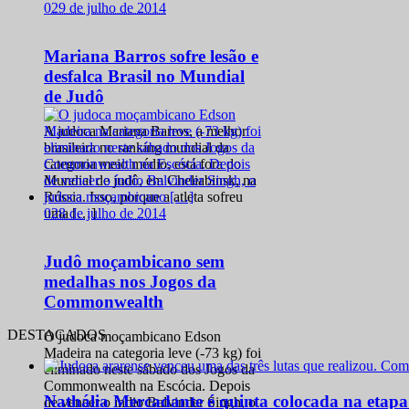
0
29 de julho de 2014
Mariana Barros sofre lesão e
desfalca Brasil no Mundial
de Judô
A judoca Mariana Barros, a melhor
brasileira no ranking mundial da
categoria meio médio, está fora do
Mundial de judô, em Cheliabinsk, na
Rússia. Isso, porque a atleta sofreu
0
28 de julho de 2014
uma […]
Judô moçambicano sem
medalhas nos Jogos da
Commonwealth
DESTACADOS
O judoca moçambicano Edson
Madeira na categoria leve (-73 kg) foi
eliminado neste sábado dos Jogos da
Commonwealth na Escócia. Depois
Nathália Mercadante é quinta colocada na etap
de vencer o índio Balvinder Singh, o