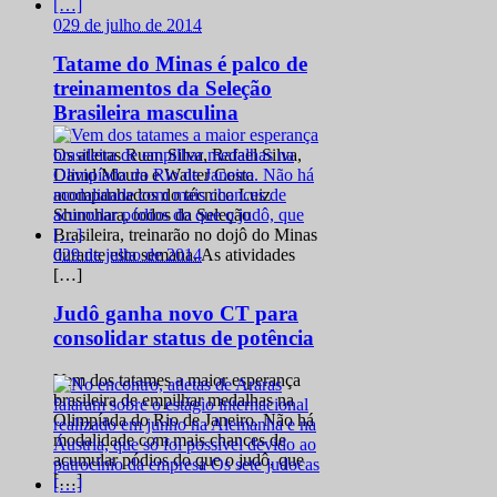
0
29 de julho de 2014
Tatame do Minas é palco de
treinamentos da Seleção
Brasileira masculina
Os atletas Ruan Silva, Rafael Silva,
David Moura e Walter Costa
acompanhados do técnico Luiz
Shinohara, todos da Seleção
Brasileira, treinarão no dojô do Minas
0
29 de julho de 2014
durante esta semana. As atividades
[…]
Judô ganha novo CT para
consolidar status de potência
Vem dos tatames a maior esperança
brasileira de empilhar medalhas na
Olimpíada do Rio de Janeiro. Não há
modalidade com mais chances de
acumular pódios do que o judô, que
[…]