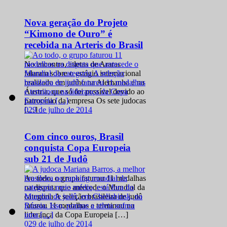
Nova geração do Projeto
“Kimono de Ouro” é
recebida na Arteris do Brasil
No encontro, atletas de Araras
falaram sobre o estágio internacional
realizado em junho na Alemanha e na
Áustria, que só foi possível devido ao
patrocínio da empresa Os sete judocas
0
29 de julho de 2014
[…]
Com cinco ouros, Brasil
conquista Copa Europeia
sub 21 de Judô
Ao todo, o grupo faturou 11 medalhas
na disputa que antecede o Mundial da
categoria A seleção brasileira de judô
faturou 11 medalhas e terminou na
liderança da Copa Europeia […]
0
29 de julho de 2014