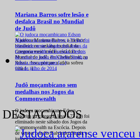
Mariana Barros sofre lesão e
desfalca Brasil no Mundial
de Judô
A judoca Mariana Barros, a melhor
brasileira no ranking mundial da
categoria meio médio, está fora do
Mundial de judô, em Cheliabinsk, na
Rússia. Isso, porque a atleta sofreu
0
28 de julho de 2014
uma […]
Judô moçambicano sem
medalhas nos Jogos da
Commonwealth
DESTACADOS
O judoca moçambicano Edson
Madeira na categoria leve (-73 kg) foi
eliminado neste sábado dos Jogos da
Commonwealth na Escócia. Depois
de vencer o índio Balvinder Singh, o
judoca moçambicano […]