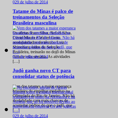
0
29 de julho de 2014
Tatame do Minas é palco de
treinamentos da Seleção
Brasileira masculina
Os atletas Ruan Silva, Rafael Silva,
David Moura e Walter Costa
acompanhados do técnico Luiz
Shinohara, todos da Seleção
Brasileira, treinarão no dojô do Minas
0
29 de julho de 2014
durante esta semana. As atividades
[…]
Judô ganha novo CT para
consolidar status de potência
Vem dos tatames a maior esperança
brasileira de empilhar medalhas na
Olimpíada do Rio de Janeiro. Não há
modalidade com mais chances de
acumular pódios do que o judô, que
[…]
0
29 de julho de 2014