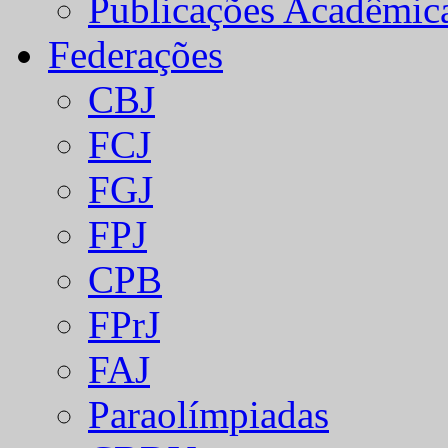
Publicações Acadêmic
Federações
CBJ
FCJ
FGJ
FPJ
CPB
FPrJ
FAJ
Paraolímpiadas