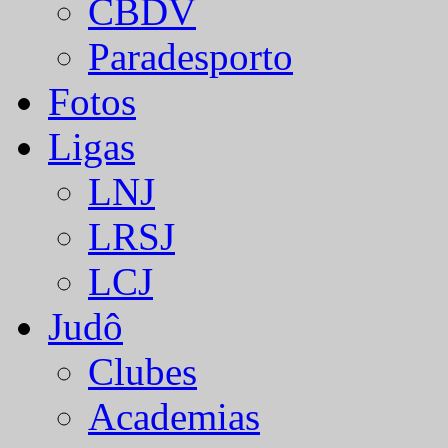
CBDV
Paradesporto
Fotos
Ligas
LNJ
LRSJ
LCJ
Judô
Clubes
Academias