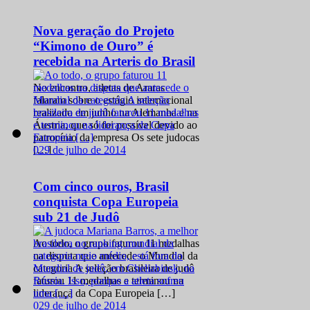
Nova geração do Projeto
“Kimono de Ouro” é
recebida na Arteris do Brasil
No encontro, atletas de Araras
falaram sobre o estágio internacional
realizado em junho na Alemanha e na
Áustria, que só foi possível devido ao
patrocínio da empresa Os sete judocas
0
29 de julho de 2014
[…]
Com cinco ouros, Brasil
conquista Copa Europeia
sub 21 de Judô
Ao todo, o grupo faturou 11 medalhas
na disputa que antecede o Mundial da
categoria A seleção brasileira de judô
faturou 11 medalhas e terminou na
liderança da Copa Europeia […]
0
29 de julho de 2014