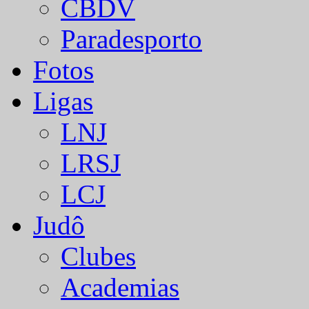
CBDV
Paradesporto
Fotos
Ligas
LNJ
LRSJ
LCJ
Judô
Clubes
Academias