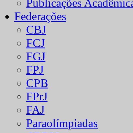
Publicações Acadêmic
Federações
CBJ
FCJ
FGJ
FPJ
CPB
FPrJ
FAJ
Paraolímpiadas