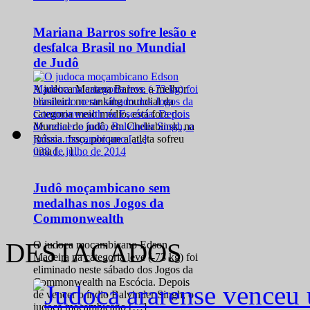
Mariana Barros sofre lesão e
desfalca Brasil no Mundial
de Judô
A judoca Mariana Barros, a melhor
brasileira no ranking mundial da
categoria meio médio, está fora do
Mundial de judô, em Cheliabinsk, na
Rússia. Isso, porque a atleta sofreu
0
28 de julho de 2014
uma […]
Judô moçambicano sem
medalhas nos Jogos da
Commonwealth
DESTACADOS
O judoca moçambicano Edson
Madeira na categoria leve (-73 kg) foi
eliminado neste sábado dos Jogos da
Commonwealth na Escócia. Depois
de vencer o índio Balvinder Singh, o
judoca moçambicano […]