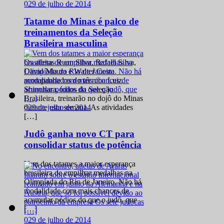
0
29 de julho de 2014
Tatame do Minas é palco de
treinamentos da Seleção
Brasileira masculina
Os atletas Ruan Silva, Rafael Silva,
David Moura e Walter Costa
acompanhados do técnico Luiz
Shinohara, todos da Seleção
Brasileira, treinarão no dojô do Minas
0
29 de julho de 2014
durante esta semana. As atividades
[…]
Judô ganha novo CT para
consolidar status de potência
Vem dos tatames a maior esperança
brasileira de empilhar medalhas na
Olimpíada do Rio de Janeiro. Não há
modalidade com mais chances de
acumular pódios do que o judô, que
[…]
0
29 de julho de 2014