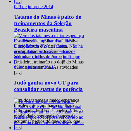
0
29 de julho de 2014
Tatame do Minas é palco de
treinamentos da Seleção
Brasileira masculina
Os atletas Ruan Silva, Rafael Silva,
David Moura e Walter Costa
acompanhados do técnico Luiz
Shinohara, todos da Seleção
Brasileira, treinarão no dojô do Minas
0
29 de julho de 2014
durante esta semana. As atividades
[…]
Judô ganha novo CT para
consolidar status de potência
Vem dos tatames a maior esperança
brasileira de empilhar medalhas na
Olimpíada do Rio de Janeiro. Não há
modalidade com mais chances de
acumular pódios do que o judô, que
[…]