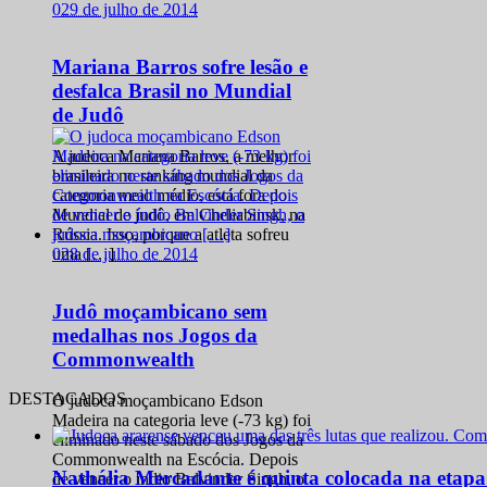
0
29 de julho de 2014
Mariana Barros sofre lesão e
desfalca Brasil no Mundial
de Judô
A judoca Mariana Barros, a melhor
brasileira no ranking mundial da
categoria meio médio, está fora do
Mundial de judô, em Cheliabinsk, na
Rússia. Isso, porque a atleta sofreu
0
28 de julho de 2014
uma […]
Judô moçambicano sem
medalhas nos Jogos da
Commonwealth
DESTACADOS
O judoca moçambicano Edson
Madeira na categoria leve (-73 kg) foi
eliminado neste sábado dos Jogos da
Commonwealth na Escócia. Depois
Nathália Mercadante é quinta colocada na etap
de vencer o índio Balvinder Singh, o