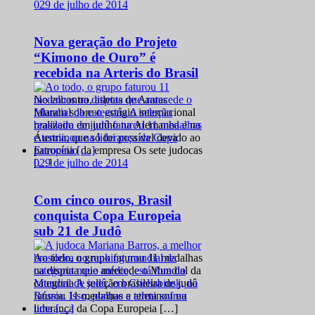
0
29 de julho de 2014
Nova geração do Projeto
“Kimono de Ouro” é
recebida na Arteris do Brasil
No encontro, atletas de Araras
falaram sobre o estágio internacional
realizado em junho na Alemanha e na
Áustria, que só foi possível devido ao
patrocínio da empresa Os sete judocas
0
29 de julho de 2014
[…]
Com cinco ouros, Brasil
conquista Copa Europeia
sub 21 de Judô
Ao todo, o grupo faturou 11 medalhas
na disputa que antecede o Mundial da
categoria A seleção brasileira de judô
faturou 11 medalhas e terminou na
liderança da Copa Europeia […]