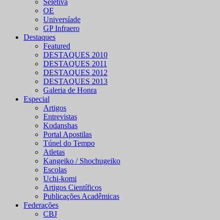
Seletiva
OE
Universíade
GP Infraero
Destaques
Featured
DESTAQUES 2010
DESTAQUES 2011
DESTAQUES 2012
DESTAQUES 2013
Galeria de Honra
Especial
Artigos
Entrevistas
Kodanshas
Portal Apostilas
Túnel do Tempo
Atletas
Kangeiko / Shochugeiko
Escolas
Uchi-komi
Artigos Científicos
Publicações Acadêmicas
Federações
CBJ