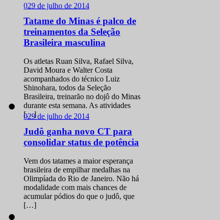
0
29 de julho de 2014
Tatame do Minas é palco de
treinamentos da Seleção
Brasileira masculina
Os atletas Ruan Silva, Rafael Silva,
David Moura e Walter Costa
acompanhados do técnico Luiz
Shinohara, todos da Seleção
Brasileira, treinarão no dojô do Minas
durante esta semana. As atividades
[…]
0
29 de julho de 2014
Judô ganha novo CT para
consolidar status de potência
Vem dos tatames a maior esperança
brasileira de empilhar medalhas na
Olimpíada do Rio de Janeiro. Não há
modalidade com mais chances de
acumular pódios do que o judô, que
[…]