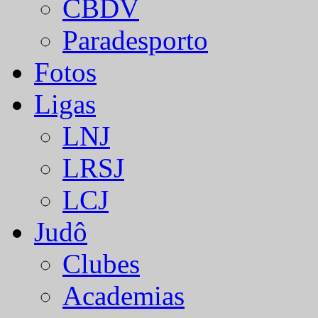
CBDV
Paradesporto
Fotos
Ligas
LNJ
LRSJ
LCJ
Judô
Clubes
Academias