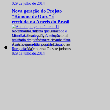
0
29 de julho de 2014
Nova geração do Projeto
“Kimono de Ouro” é
recebida na Arteris do Brasil
No encontro, atletas de Araras
falaram sobre o estágio internacional
realizado em junho na Alemanha e na
Áustria, que só foi possível devido ao
patrocínio da empresa Os sete judocas
0
29 de julho de 2014
[…]
Com cinco ouros, Brasil
conquista Copa Europeia
sub 21 de Judô
Ao todo, o grupo faturou 11 medalhas
na disputa que antecede o Mundial da
categoria A seleção brasileira de judô
faturou 11 medalhas e terminou na
liderança da Copa Europeia […]
0
29 de julho de 2014