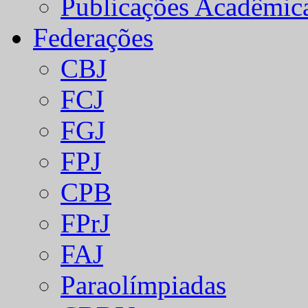
Publicações Acadêmic
Federações
CBJ
FCJ
FGJ
FPJ
CPB
FPrJ
FAJ
Paraolímpiadas