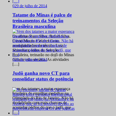
0
29 de julho de 2014
Tatame do Minas é palco de
treinamentos da Seleção
Brasileira masculina
Os atletas Ruan Silva, Rafael Silva,
David Moura e Walter Costa
acompanhados do técnico Luiz
Shinohara, todos da Seleção
Brasileira, treinarão no dojô do Minas
0
29 de julho de 2014
durante esta semana. As atividades
[…]
Judô ganha novo CT para
consolidar status de potência
Vem dos tatames a maior esperança
brasileira de empilhar medalhas na
Olimpíada do Rio de Janeiro. Não há
modalidade com mais chances de
acumular pódios do que o judô, que
[…]