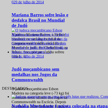
0
29 de julho de 2014
Mariana Barros sofre lesão e
desfalca Brasil no Mundial
de Judô
A judoca Mariana Barros, a melhor
brasileira no ranking mundial da
categoria meio médio, está fora do
Mundial de judô, em Cheliabinsk, na
Rússia. Isso, porque a atleta sofreu
0
28 de julho de 2014
uma […]
Judô moçambicano sem
medalhas nos Jogos da
Commonwealth
DESTACADOS
O judoca moçambicano Edson
Madeira na categoria leve (-73 kg) foi
eliminado neste sábado dos Jogos da
Commonwealth na Escócia. Depois
Nathália Mercadante é quinta colocada na etap
de vencer o índio Balvinder Singh, o