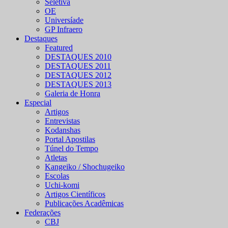
Seletiva
OE
Universíade
GP Infraero
Destaques
Featured
DESTAQUES 2010
DESTAQUES 2011
DESTAQUES 2012
DESTAQUES 2013
Galeria de Honra
Especial
Artigos
Entrevistas
Kodanshas
Portal Apostilas
Túnel do Tempo
Atletas
Kangeiko / Shochugeiko
Escolas
Uchi-komi
Artigos Científicos
Publicações Acadêmicas
Federações
CBJ