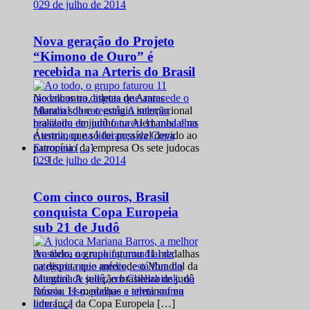
0
29 de julho de 2014
Nova geração do Projeto
“Kimono de Ouro” é
recebida na Arteris do Brasil
No encontro, atletas de Araras
falaram sobre o estágio internacional
realizado em junho na Alemanha e na
Áustria, que só foi possível devido ao
patrocínio da empresa Os sete judocas
0
29 de julho de 2014
[…]
Com cinco ouros, Brasil
conquista Copa Europeia
sub 21 de Judô
Ao todo, o grupo faturou 11 medalhas
na disputa que antecede o Mundial da
categoria A seleção brasileira de judô
faturou 11 medalhas e terminou na
liderança da Copa Europeia […]