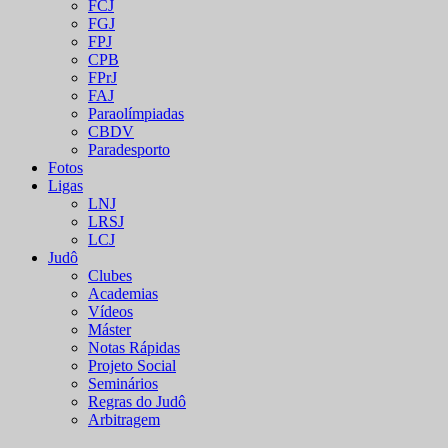
FCJ
FGJ
FPJ
CPB
FPrJ
FAJ
Paraolímpiadas
CBDV
Paradesporto
Fotos
Ligas
LNJ
LRSJ
LCJ
Judô
Clubes
Academias
Vídeos
Máster
Notas Rápidas
Projeto Social
Seminários
Regras do Judô
Arbitragem