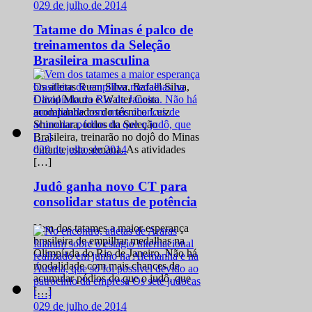
0
29 de julho de 2014
Tatame do Minas é palco de
treinamentos da Seleção
Brasileira masculina
Os atletas Ruan Silva, Rafael Silva,
David Moura e Walter Costa
acompanhados do técnico Luiz
Shinohara, todos da Seleção
Brasileira, treinarão no dojô do Minas
0
29 de julho de 2014
durante esta semana. As atividades
[…]
Judô ganha novo CT para
consolidar status de potência
Vem dos tatames a maior esperança
brasileira de empilhar medalhas na
Olimpíada do Rio de Janeiro. Não há
modalidade com mais chances de
acumular pódios do que o judô, que
[…]
0
29 de julho de 2014