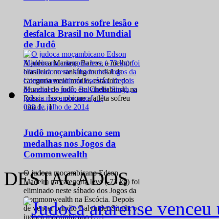
Mariana Barros sofre lesão e
desfalca Brasil no Mundial
de Judô
A judoca Mariana Barros, a melhor
brasileira no ranking mundial da
categoria meio médio, está fora do
Mundial de judô, em Cheliabinsk, na
Rússia. Isso, porque a atleta sofreu
0
28 de julho de 2014
uma […]
Judô moçambicano sem
medalhas nos Jogos da
Commonwealth
DESTACADOS
O judoca moçambicano Edson
Madeira na categoria leve (-73 kg) foi
eliminado neste sábado dos Jogos da
Commonwealth na Escócia. Depois
de vencer o índio Balvinder Singh, o
judoca moçambicano […]