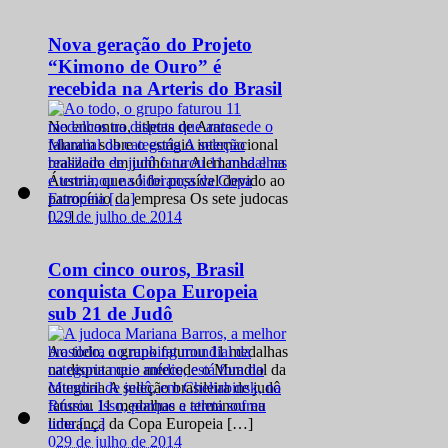
Nova geração do Projeto
“Kimono de Ouro” é
recebida na Arteris do Brasil
No encontro, atletas de Araras
falaram sobre o estágio internacional
realizado em junho na Alemanha e na
Áustria, que só foi possível devido ao
patrocínio da empresa Os sete judocas
0
29 de julho de 2014
[…]
Com cinco ouros, Brasil
conquista Copa Europeia
sub 21 de Judô
Ao todo, o grupo faturou 11 medalhas
na disputa que antecede o Mundial da
categoria A seleção brasileira de judô
faturou 11 medalhas e terminou na
liderança da Copa Europeia […]
0
29 de julho de 2014