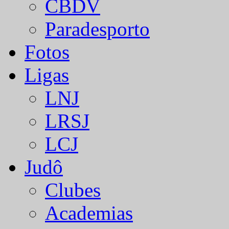
CBDV
Paradesporto
Fotos
Ligas
LNJ
LRSJ
LCJ
Judô
Clubes
Academias