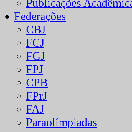
Publicações Acadêmic
Federações
CBJ
FCJ
FGJ
FPJ
CPB
FPrJ
FAJ
Paraolímpiadas