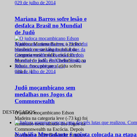
0
29 de julho de 2014
Mariana Barros sofre lesão e
desfalca Brasil no Mundial
de Judô
A judoca Mariana Barros, a melhor
brasileira no ranking mundial da
categoria meio médio, está fora do
Mundial de judô, em Cheliabinsk, na
Rússia. Isso, porque a atleta sofreu
0
28 de julho de 2014
uma […]
Judô moçambicano sem
medalhas nos Jogos da
Commonwealth
DESTACADOS
O judoca moçambicano Edson
Madeira na categoria leve (-73 kg) foi
eliminado neste sábado dos Jogos da
Commonwealth na Escócia. Depois
Nathália Mercadante é quinta colocada na etap
de vencer o índio Balvinder Singh, o