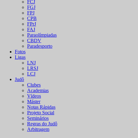
FCJ
FGJ
FPJ
CPB
FPrJ
FAJ
Paraolímpiadas
CBDV
Paradesporto
Fotos
Ligas
LNJ
LRSJ
LCJ
Judô
Clubes
Academias
Vídeos
Máster
Notas Rápidas
Projeto Social
Seminários
Regras do Judô
Arbitragem