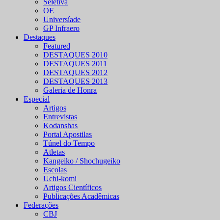
Seletiva
OE
Universíade
GP Infraero
Destaques
Featured
DESTAQUES 2010
DESTAQUES 2011
DESTAQUES 2012
DESTAQUES 2013
Galeria de Honra
Especial
Artigos
Entrevistas
Kodanshas
Portal Apostilas
Túnel do Tempo
Atletas
Kangeiko / Shochugeiko
Escolas
Uchi-komi
Artigos Científicos
Publicações Acadêmicas
Federações
CBJ