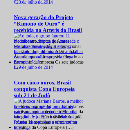
0
29 de julho de 2014
Nova geração do Projeto
“Kimono de Ouro” é
recebida na Arteris do Brasil
No encontro, atletas de Araras
falaram sobre o estágio internacional
realizado em junho na Alemanha e na
Áustria, que só foi possível devido ao
patrocínio da empresa Os sete judocas
0
29 de julho de 2014
[…]
Com cinco ouros, Brasil
conquista Copa Europeia
sub 21 de Judô
Ao todo, o grupo faturou 11 medalhas
na disputa que antecede o Mundial da
categoria A seleção brasileira de judô
faturou 11 medalhas e terminou na
liderança da Copa Europeia […]