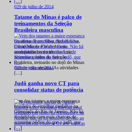
0
29 de julho de 2014
Tatame do Minas é palco de
treinamentos da Seleção
Brasileira masculina
Os atletas Ruan Silva, Rafael Silva,
David Moura e Walter Costa
acompanhados do técnico Luiz
Shinohara, todos da Seleção
Brasileira, treinarão no dojô do Minas
0
29 de julho de 2014
durante esta semana. As atividades
[…]
Judô ganha novo CT para
consolidar status de potência
Vem dos tatames a maior esperança
brasileira de empilhar medalhas na
Olimpíada do Rio de Janeiro. Não há
modalidade com mais chances de
acumular pódios do que o judô, que
[…]