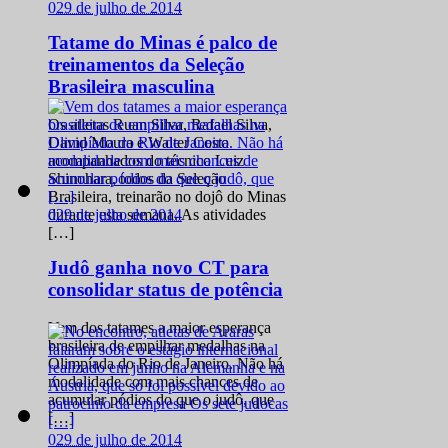
0
29 de julho de 2014
Tatame do Minas é palco de
treinamentos da Seleção
Brasileira masculina
Os atletas Ruan Silva, Rafael Silva,
David Moura e Walter Costa
acompanhados do técnico Luiz
Shinohara, todos da Seleção
Brasileira, treinarão no dojô do Minas
0
29 de julho de 2014
durante esta semana. As atividades
[…]
Judô ganha novo CT para
consolidar status de potência
Vem dos tatames a maior esperança
brasileira de empilhar medalhas na
Olimpíada do Rio de Janeiro. Não há
modalidade com mais chances de
acumular pódios do que o judô, que
[…]
0
29 de julho de 2014