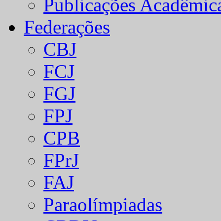
Publicações Acadêmic
Federações
CBJ
FCJ
FGJ
FPJ
CPB
FPrJ
FAJ
Paraolímpiadas