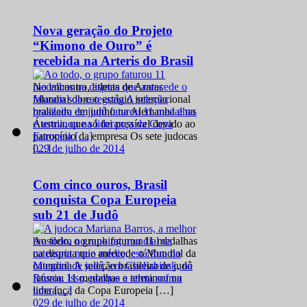
Nova geração do Projeto
“Kimono de Ouro” é
recebida na Arteris do Brasil
No encontro, atletas de Araras
falaram sobre o estágio internacional
realizado em junho na Alemanha e na
Áustria, que só foi possível devido ao
patrocínio da empresa Os sete judocas
0
29 de julho de 2014
[…]
Com cinco ouros, Brasil
conquista Copa Europeia
sub 21 de Judô
Ao todo, o grupo faturou 11 medalhas
na disputa que antecede o Mundial da
categoria A seleção brasileira de judô
faturou 11 medalhas e terminou na
liderança da Copa Europeia […]
0
29 de julho de 2014