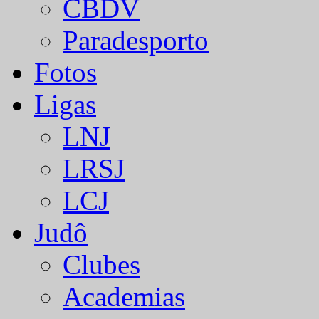
CBDV
Paradesporto
Fotos
Ligas
LNJ
LRSJ
LCJ
Judô
Clubes
Academias