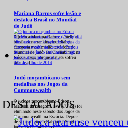
Mariana Barros sofre lesão e
desfalca Brasil no Mundial
de Judô
A judoca Mariana Barros, a melhor
brasileira no ranking mundial da
categoria meio médio, está fora do
Mundial de judô, em Cheliabinsk, na
Rússia. Isso, porque a atleta sofreu
0
28 de julho de 2014
uma […]
Judô moçambicano sem
medalhas nos Jogos da
Commonwealth
DESTACADOS
O judoca moçambicano Edson
Madeira na categoria leve (-73 kg) foi
eliminado neste sábado dos Jogos da
Commonwealth na Escócia. Depois
de vencer o índio Balvinder Singh, o
judoca moçambicano […]