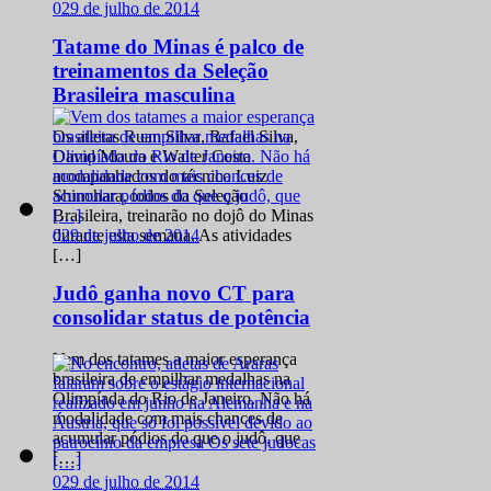
0
29 de julho de 2014
Tatame do Minas é palco de
treinamentos da Seleção
Brasileira masculina
Os atletas Ruan Silva, Rafael Silva,
David Moura e Walter Costa
acompanhados do técnico Luiz
Shinohara, todos da Seleção
Brasileira, treinarão no dojô do Minas
0
29 de julho de 2014
durante esta semana. As atividades
[…]
Judô ganha novo CT para
consolidar status de potência
Vem dos tatames a maior esperança
brasileira de empilhar medalhas na
Olimpíada do Rio de Janeiro. Não há
modalidade com mais chances de
acumular pódios do que o judô, que
[…]
0
29 de julho de 2014