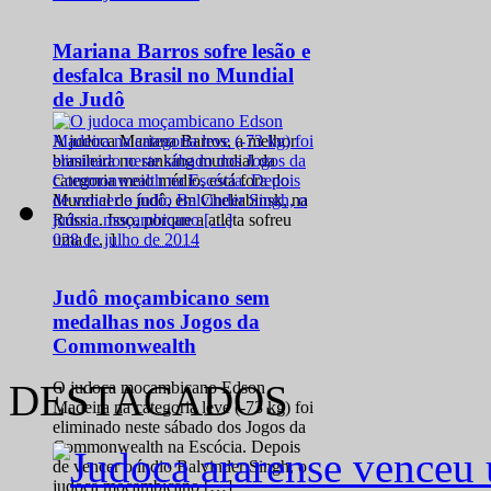
Mariana Barros sofre lesão e
desfalca Brasil no Mundial
de Judô
A judoca Mariana Barros, a melhor
brasileira no ranking mundial da
categoria meio médio, está fora do
Mundial de judô, em Cheliabinsk, na
Rússia. Isso, porque a atleta sofreu
0
28 de julho de 2014
uma […]
Judô moçambicano sem
medalhas nos Jogos da
Commonwealth
DESTACADOS
O judoca moçambicano Edson
Madeira na categoria leve (-73 kg) foi
eliminado neste sábado dos Jogos da
Commonwealth na Escócia. Depois
de vencer o índio Balvinder Singh, o
judoca moçambicano […]