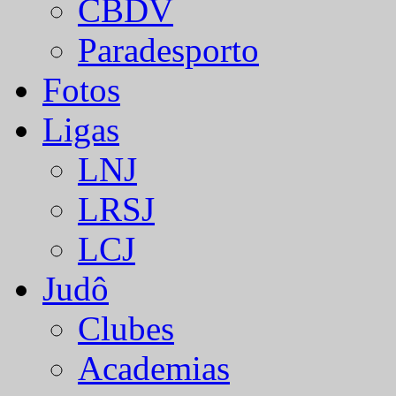
CBDV
Paradesporto
Fotos
Ligas
LNJ
LRSJ
LCJ
Judô
Clubes
Academias