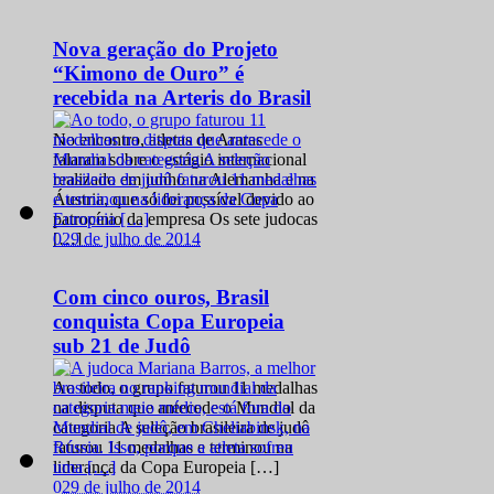
Nova geração do Projeto
“Kimono de Ouro” é
recebida na Arteris do Brasil
No encontro, atletas de Araras
falaram sobre o estágio internacional
realizado em junho na Alemanha e na
Áustria, que só foi possível devido ao
patrocínio da empresa Os sete judocas
0
29 de julho de 2014
[…]
Com cinco ouros, Brasil
conquista Copa Europeia
sub 21 de Judô
Ao todo, o grupo faturou 11 medalhas
na disputa que antecede o Mundial da
categoria A seleção brasileira de judô
faturou 11 medalhas e terminou na
liderança da Copa Europeia […]
0
29 de julho de 2014