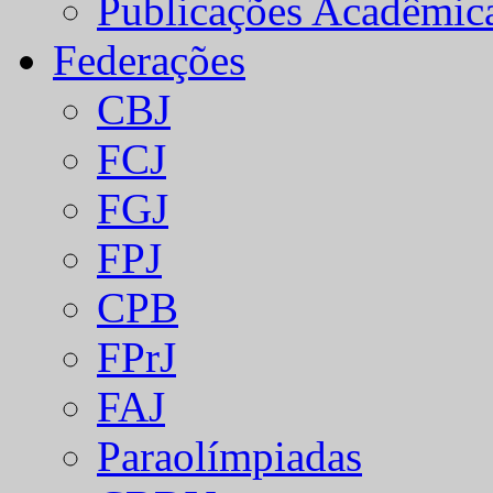
Publicações Acadêmic
Federações
CBJ
FCJ
FGJ
FPJ
CPB
FPrJ
FAJ
Paraolímpiadas