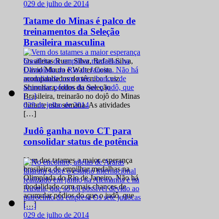
0
29 de julho de 2014
Tatame do Minas é palco de
treinamentos da Seleção
Brasileira masculina
Os atletas Ruan Silva, Rafael Silva,
David Moura e Walter Costa
acompanhados do técnico Luiz
Shinohara, todos da Seleção
Brasileira, treinarão no dojô do Minas
0
29 de julho de 2014
durante esta semana. As atividades
[…]
Judô ganha novo CT para
consolidar status de potência
Vem dos tatames a maior esperança
brasileira de empilhar medalhas na
Olimpíada do Rio de Janeiro. Não há
modalidade com mais chances de
acumular pódios do que o judô, que
[…]
0
29 de julho de 2014