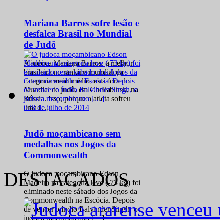
Mariana Barros sofre lesão e
desfalca Brasil no Mundial
de Judô
A judoca Mariana Barros, a melhor
brasileira no ranking mundial da
categoria meio médio, está fora do
Mundial de judô, em Cheliabinsk, na
Rússia. Isso, porque a atleta sofreu
0
28 de julho de 2014
uma […]
Judô moçambicano sem
medalhas nos Jogos da
Commonwealth
DESTACADOS
O judoca moçambicano Edson
Madeira na categoria leve (-73 kg) foi
eliminado neste sábado dos Jogos da
Commonwealth na Escócia. Depois
de vencer o índio Balvinder Singh, o
judoca moçambicano […]