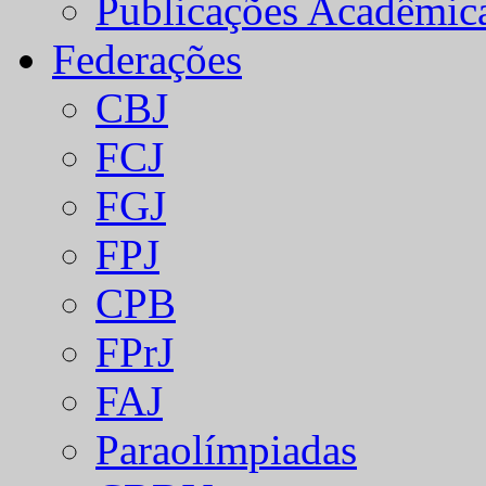
Publicações Acadêmic
Federações
CBJ
FCJ
FGJ
FPJ
CPB
FPrJ
FAJ
Paraolímpiadas