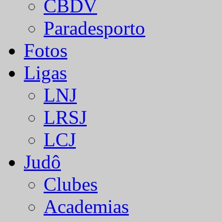
CBDV
Paradesporto
Fotos
Ligas
LNJ
LRSJ
LCJ
Judô
Clubes
Academias