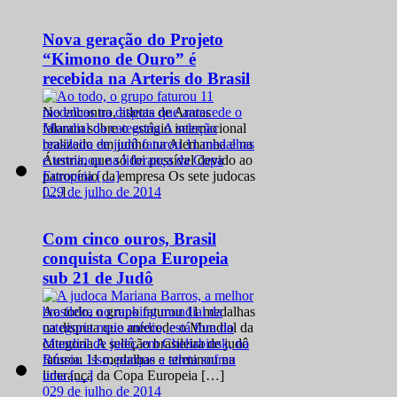
Nova geração do Projeto
“Kimono de Ouro” é
recebida na Arteris do Brasil
No encontro, atletas de Araras
falaram sobre o estágio internacional
realizado em junho na Alemanha e na
Áustria, que só foi possível devido ao
patrocínio da empresa Os sete judocas
0
29 de julho de 2014
[…]
Com cinco ouros, Brasil
conquista Copa Europeia
sub 21 de Judô
Ao todo, o grupo faturou 11 medalhas
na disputa que antecede o Mundial da
categoria A seleção brasileira de judô
faturou 11 medalhas e terminou na
liderança da Copa Europeia […]
0
29 de julho de 2014