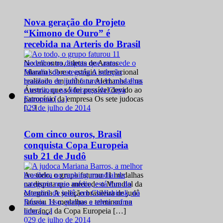
Nova geração do Projeto
“Kimono de Ouro” é
recebida na Arteris do Brasil
No encontro, atletas de Araras
falaram sobre o estágio internacional
realizado em junho na Alemanha e na
Áustria, que só foi possível devido ao
patrocínio da empresa Os sete judocas
0
29 de julho de 2014
[…]
Com cinco ouros, Brasil
conquista Copa Europeia
sub 21 de Judô
Ao todo, o grupo faturou 11 medalhas
na disputa que antecede o Mundial da
categoria A seleção brasileira de judô
faturou 11 medalhas e terminou na
liderança da Copa Europeia […]
0
29 de julho de 2014