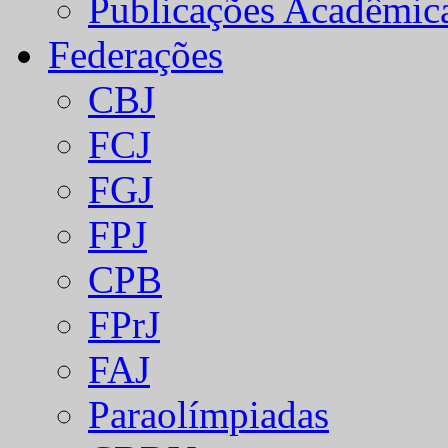
Publicações Acadêmic
Federações
CBJ
FCJ
FGJ
FPJ
CPB
FPrJ
FAJ
Paraolímpiadas