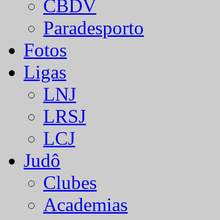
CBDV
Paradesporto
Fotos
Ligas
LNJ
LRSJ
LCJ
Judô
Clubes
Academias