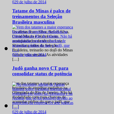
0
29 de julho de 2014
Tatame do Minas é palco de
treinamentos da Seleção
Brasileira masculina
Os atletas Ruan Silva, Rafael Silva,
David Moura e Walter Costa
acompanhados do técnico Luiz
Shinohara, todos da Seleção
Brasileira, treinarão no dojô do Minas
0
29 de julho de 2014
durante esta semana. As atividades
[…]
Judô ganha novo CT para
consolidar status de potência
Vem dos tatames a maior esperança
brasileira de empilhar medalhas na
Olimpíada do Rio de Janeiro. Não há
modalidade com mais chances de
acumular pódios do que o judô, que
[…]
0
29 de julho de 2014