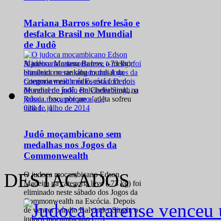
Mariana Barros sofre lesão e
desfalca Brasil no Mundial
de Judô
A judoca Mariana Barros, a melhor
brasileira no ranking mundial da
categoria meio médio, está fora do
Mundial de judô, em Cheliabinsk, na
Rússia. Isso, porque a atleta sofreu
0
28 de julho de 2014
uma […]
Judô moçambicano sem
medalhas nos Jogos da
Commonwealth
DESTACADOS
O judoca moçambicano Edson
Madeira na categoria leve (-73 kg) foi
eliminado neste sábado dos Jogos da
Commonwealth na Escócia. Depois
de vencer o índio Balvinder Singh, o
judoca moçambicano […]