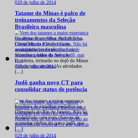
0
29 de julho de 2014
Tatame do Minas é palco de
treinamentos da Seleção
Brasileira masculina
Os atletas Ruan Silva, Rafael Silva,
David Moura e Walter Costa
acompanhados do técnico Luiz
Shinohara, todos da Seleção
Brasileira, treinarão no dojô do Minas
0
29 de julho de 2014
durante esta semana. As atividades
[…]
Judô ganha novo CT para
consolidar status de potência
Vem dos tatames a maior esperança
brasileira de empilhar medalhas na
Olimpíada do Rio de Janeiro. Não há
modalidade com mais chances de
acumular pódios do que o judô, que
[…]
0
29 de julho de 2014