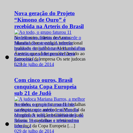
Nova geração do Projeto
“Kimono de Ouro” é
recebida na Arteris do Brasil
No encontro, atletas de Araras
falaram sobre o estágio internacional
realizado em junho na Alemanha e na
Áustria, que só foi possível devido ao
patrocínio da empresa Os sete judocas
0
29 de julho de 2014
[…]
Com cinco ouros, Brasil
conquista Copa Europeia
sub 21 de Judô
Ao todo, o grupo faturou 11 medalhas
na disputa que antecede o Mundial da
categoria A seleção brasileira de judô
faturou 11 medalhas e terminou na
liderança da Copa Europeia […]
0
29 de julho de 2014