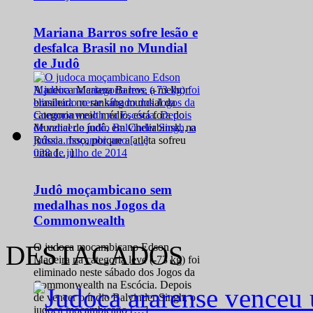
Mariana Barros sofre lesão e
desfalca Brasil no Mundial
de Judô
A judoca Mariana Barros, a melhor
brasileira no ranking mundial da
categoria meio médio, está fora do
Mundial de judô, em Cheliabinsk, na
Rússia. Isso, porque a atleta sofreu
0
28 de julho de 2014
uma […]
Judô moçambicano sem
medalhas nos Jogos da
Commonwealth
DESTACADOS
O judoca moçambicano Edson
Madeira na categoria leve (-73 kg) foi
eliminado neste sábado dos Jogos da
Commonwealth na Escócia. Depois
de vencer o índio Balvinder Singh, o
judoca moçambicano […]