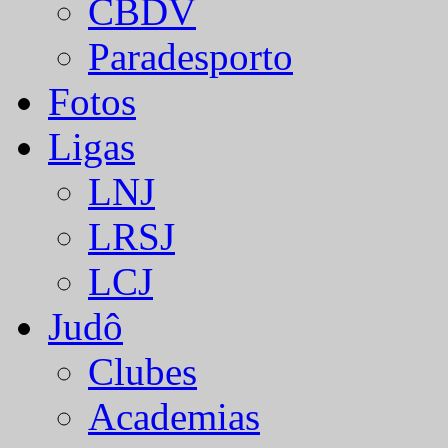
CBDV
Paradesporto
Fotos
Ligas
LNJ
LRSJ
LCJ
Judô
Clubes
Academias