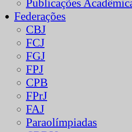
Publicações Acadêmic
Federações
CBJ
FCJ
FGJ
FPJ
CPB
FPrJ
FAJ
Paraolímpiadas