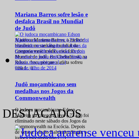
Mariana Barros sofre lesão e
desfalca Brasil no Mundial
de Judô
A judoca Mariana Barros, a melhor
brasileira no ranking mundial da
categoria meio médio, está fora do
Mundial de judô, em Cheliabinsk, na
Rússia. Isso, porque a atleta sofreu
0
28 de julho de 2014
uma […]
Judô moçambicano sem
medalhas nos Jogos da
Commonwealth
DESTACADOS
O judoca moçambicano Edson
Madeira na categoria leve (-73 kg) foi
eliminado neste sábado dos Jogos da
Commonwealth na Escócia. Depois
de vencer o índio Balvinder Singh, o
judoca moçambicano […]