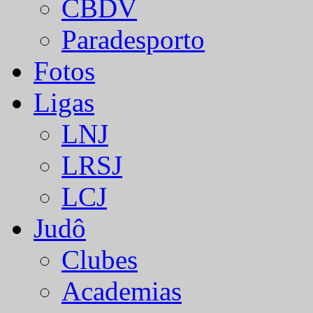
CBDV
Paradesporto
Fotos
Ligas
LNJ
LRSJ
LCJ
Judô
Clubes
Academias