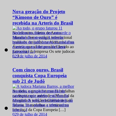
Nova geração do Projeto
“Kimono de Ouro” é
recebida na Arteris do Brasil
No encontro, atletas de Araras
falaram sobre o estágio internacional
realizado em junho na Alemanha e na
Áustria, que só foi possível devido ao
patrocínio da empresa Os sete judocas
0
29 de julho de 2014
[…]
Com cinco ouros, Brasil
conquista Copa Europeia
sub 21 de Judô
Ao todo, o grupo faturou 11 medalhas
na disputa que antecede o Mundial da
categoria A seleção brasileira de judô
faturou 11 medalhas e terminou na
liderança da Copa Europeia […]
0
29 de julho de 2014