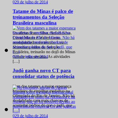
0
29 de julho de 2014
Tatame do Minas é palco de
treinamentos da Seleção
Brasileira masculina
Os atletas Ruan Silva, Rafael Silva,
David Moura e Walter Costa
acompanhados do técnico Luiz
Shinohara, todos da Seleção
Brasileira, treinarão no dojô do Minas
0
29 de julho de 2014
durante esta semana. As atividades
[…]
Judô ganha novo CT para
consolidar status de potência
Vem dos tatames a maior esperança
brasileira de empilhar medalhas na
Olimpíada do Rio de Janeiro. Não há
modalidade com mais chances de
acumular pódios do que o judô, que
[…]
0
29 de julho de 2014