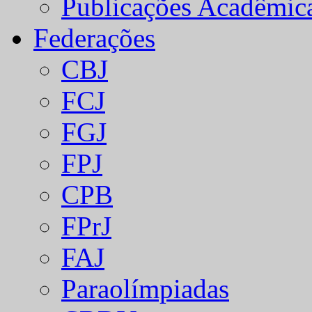
Publicações Acadêmic
Federações
CBJ
FCJ
FGJ
FPJ
CPB
FPrJ
FAJ
Paraolímpiadas