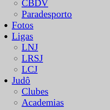
CBDV
Paradesporto
Fotos
Ligas
LNJ
LRSJ
LCJ
Judô
Clubes
Academias