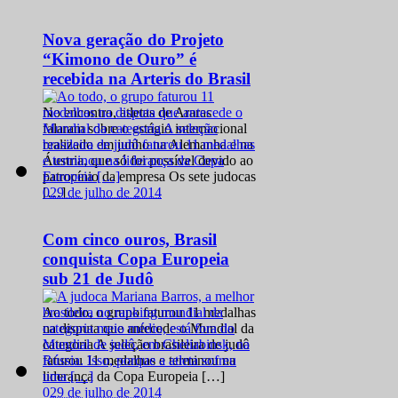
Nova geração do Projeto
“Kimono de Ouro” é
recebida na Arteris do Brasil
No encontro, atletas de Araras
falaram sobre o estágio internacional
realizado em junho na Alemanha e na
Áustria, que só foi possível devido ao
patrocínio da empresa Os sete judocas
0
29 de julho de 2014
[…]
Com cinco ouros, Brasil
conquista Copa Europeia
sub 21 de Judô
Ao todo, o grupo faturou 11 medalhas
na disputa que antecede o Mundial da
categoria A seleção brasileira de judô
faturou 11 medalhas e terminou na
liderança da Copa Europeia […]
0
29 de julho de 2014