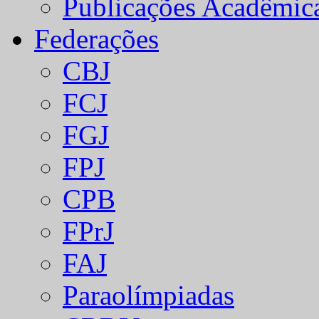
Publicações Acadêmic
Federações
CBJ
FCJ
FGJ
FPJ
CPB
FPrJ
FAJ
Paraolímpiadas