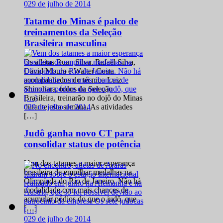
0
29 de julho de 2014
Tatame do Minas é palco de
treinamentos da Seleção
Brasileira masculina
Os atletas Ruan Silva, Rafael Silva,
David Moura e Walter Costa
acompanhados do técnico Luiz
Shinohara, todos da Seleção
Brasileira, treinarão no dojô do Minas
0
29 de julho de 2014
durante esta semana. As atividades
[…]
Judô ganha novo CT para
consolidar status de potência
Vem dos tatames a maior esperança
brasileira de empilhar medalhas na
Olimpíada do Rio de Janeiro. Não há
modalidade com mais chances de
acumular pódios do que o judô, que
[…]
0
29 de julho de 2014