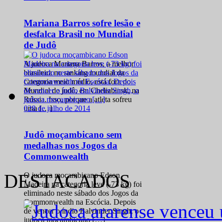
Mariana Barros sofre lesão e
desfalca Brasil no Mundial
de Judô
A judoca Mariana Barros, a melhor
brasileira no ranking mundial da
categoria meio médio, está fora do
Mundial de judô, em Cheliabinsk, na
Rússia. Isso, porque a atleta sofreu
0
28 de julho de 2014
uma […]
Judô moçambicano sem
medalhas nos Jogos da
Commonwealth
DESTACADOS
O judoca moçambicano Edson
Madeira na categoria leve (-73 kg) foi
eliminado neste sábado dos Jogos da
Commonwealth na Escócia. Depois
de vencer o índio Balvinder Singh, o
judoca moçambicano […]