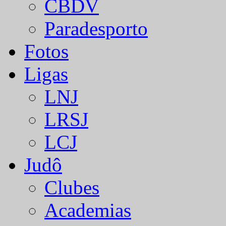
CBDV
Paradesporto
Fotos
Ligas
LNJ
LRSJ
LCJ
Judô
Clubes
Academias