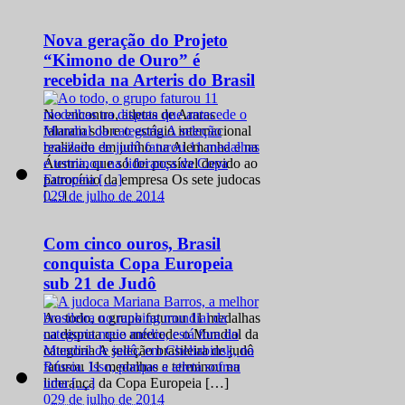
Nova geração do Projeto
“Kimono de Ouro” é
recebida na Arteris do Brasil
No encontro, atletas de Araras
falaram sobre o estágio internacional
realizado em junho na Alemanha e na
Áustria, que só foi possível devido ao
patrocínio da empresa Os sete judocas
0
29 de julho de 2014
[…]
Com cinco ouros, Brasil
conquista Copa Europeia
sub 21 de Judô
Ao todo, o grupo faturou 11 medalhas
na disputa que antecede o Mundial da
categoria A seleção brasileira de judô
faturou 11 medalhas e terminou na
liderança da Copa Europeia […]
0
29 de julho de 2014