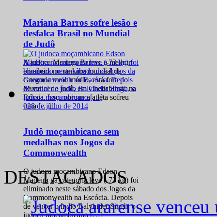
Mariana Barros sofre lesão e
desfalca Brasil no Mundial
de Judô
A judoca Mariana Barros, a melhor
brasileira no ranking mundial da
categoria meio médio, está fora do
Mundial de judô, em Cheliabinsk, na
Rússia. Isso, porque a atleta sofreu
0
28 de julho de 2014
uma […]
Judô moçambicano sem
medalhas nos Jogos da
Commonwealth
DESTACADOS
O judoca moçambicano Edson
Madeira na categoria leve (-73 kg) foi
eliminado neste sábado dos Jogos da
Commonwealth na Escócia. Depois
de vencer o índio Balvinder Singh, o
judoca moçambicano […]