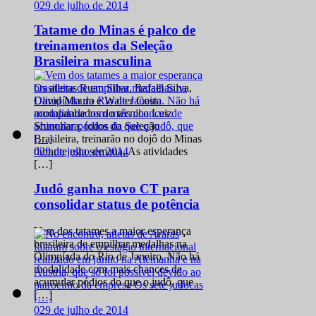
0
29 de julho de 2014
Tatame do Minas é palco de
treinamentos da Seleção
Brasileira masculina
Os atletas Ruan Silva, Rafael Silva,
David Moura e Walter Costa
acompanhados do técnico Luiz
Shinohara, todos da Seleção
Brasileira, treinarão no dojô do Minas
0
29 de julho de 2014
durante esta semana. As atividades
[…]
Judô ganha novo CT para
consolidar status de potência
Vem dos tatames a maior esperança
brasileira de empilhar medalhas na
Olimpíada do Rio de Janeiro. Não há
modalidade com mais chances de
acumular pódios do que o judô, que
[…]
0
29 de julho de 2014