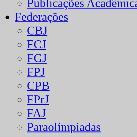
Publicações Acadêmic
Federações
CBJ
FCJ
FGJ
FPJ
CPB
FPrJ
FAJ
Paraolímpiadas