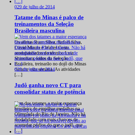
0
29 de julho de 2014
Tatame do Minas é palco de
treinamentos da Seleção
Brasileira masculina
Os atletas Ruan Silva, Rafael Silva,
David Moura e Walter Costa
acompanhados do técnico Luiz
Shinohara, todos da Seleção
Brasileira, treinarão no dojô do Minas
0
29 de julho de 2014
durante esta semana. As atividades
[…]
Judô ganha novo CT para
consolidar status de potência
Vem dos tatames a maior esperança
brasileira de empilhar medalhas na
Olimpíada do Rio de Janeiro. Não há
modalidade com mais chances de
acumular pódios do que o judô, que
[…]