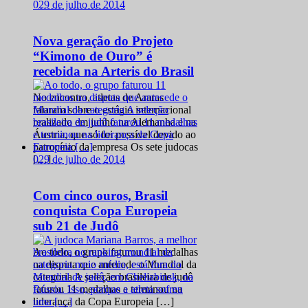
0
29 de julho de 2014
Nova geração do Projeto
“Kimono de Ouro” é
recebida na Arteris do Brasil
No encontro, atletas de Araras
falaram sobre o estágio internacional
realizado em junho na Alemanha e na
Áustria, que só foi possível devido ao
patrocínio da empresa Os sete judocas
0
29 de julho de 2014
[…]
Com cinco ouros, Brasil
conquista Copa Europeia
sub 21 de Judô
Ao todo, o grupo faturou 11 medalhas
na disputa que antecede o Mundial da
categoria A seleção brasileira de judô
faturou 11 medalhas e terminou na
liderança da Copa Europeia […]