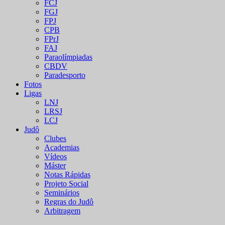
FCJ
FGJ
FPJ
CPB
FPrJ
FAJ
Paraolímpiadas
CBDV
Paradesporto
Fotos
Ligas
LNJ
LRSJ
LCJ
Judô
Clubes
Academias
Vídeos
Máster
Notas Rápidas
Projeto Social
Seminários
Regras do Judô
Arbitragem