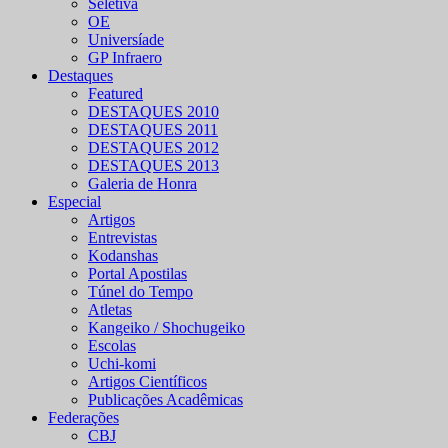
Seletiva
OE
Universíade
GP Infraero
Destaques
Featured
DESTAQUES 2010
DESTAQUES 2011
DESTAQUES 2012
DESTAQUES 2013
Galeria de Honra
Especial
Artigos
Entrevistas
Kodanshas
Portal Apostilas
Túnel do Tempo
Atletas
Kangeiko / Shochugeiko
Escolas
Uchi-komi
Artigos Científicos
Publicações Acadêmicas
Federações
CBJ