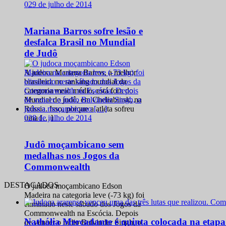
0
29 de julho de 2014
Mariana Barros sofre lesão e
desfalca Brasil no Mundial
de Judô
A judoca Mariana Barros, a melhor
brasileira no ranking mundial da
categoria meio médio, está fora do
Mundial de judô, em Cheliabinsk, na
Rússia. Isso, porque a atleta sofreu
0
28 de julho de 2014
uma […]
Judô moçambicano sem
medalhas nos Jogos da
Commonwealth
DESTACADOS
O judoca moçambicano Edson
Madeira na categoria leve (-73 kg) foi
eliminado neste sábado dos Jogos da
Commonwealth na Escócia. Depois
Nathália Mercadante é quinta colocada na etap
de vencer o índio Balvinder Singh, o