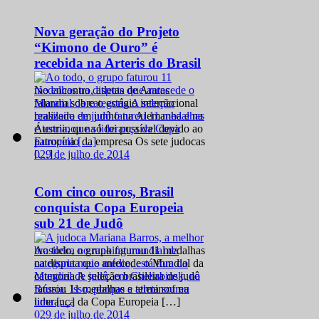
Nova geração do Projeto
“Kimono de Ouro” é
recebida na Arteris do Brasil
No encontro, atletas de Araras
falaram sobre o estágio internacional
realizado em junho na Alemanha e na
Áustria, que só foi possível devido ao
patrocínio da empresa Os sete judocas
0
29 de julho de 2014
[…]
Com cinco ouros, Brasil
conquista Copa Europeia
sub 21 de Judô
Ao todo, o grupo faturou 11 medalhas
na disputa que antecede o Mundial da
categoria A seleção brasileira de judô
faturou 11 medalhas e terminou na
liderança da Copa Europeia […]
0
29 de julho de 2014