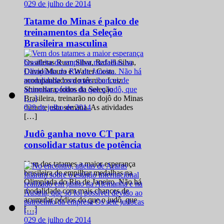
0
29 de julho de 2014
Tatame do Minas é palco de
treinamentos da Seleção
Brasileira masculina
Os atletas Ruan Silva, Rafael Silva,
David Moura e Walter Costa
acompanhados do técnico Luiz
Shinohara, todos da Seleção
Brasileira, treinarão no dojô do Minas
0
29 de julho de 2014
durante esta semana. As atividades
[…]
Judô ganha novo CT para
consolidar status de potência
Vem dos tatames a maior esperança
brasileira de empilhar medalhas na
Olimpíada do Rio de Janeiro. Não há
modalidade com mais chances de
acumular pódios do que o judô, que
[…]
0
29 de julho de 2014