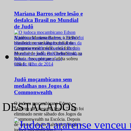
Mariana Barros sofre lesão e
desfalca Brasil no Mundial
de Judô
A judoca Mariana Barros, a melhor
brasileira no ranking mundial da
categoria meio médio, está fora do
Mundial de judô, em Cheliabinsk, na
Rússia. Isso, porque a atleta sofreu
0
28 de julho de 2014
uma […]
Judô moçambicano sem
medalhas nos Jogos da
Commonwealth
DESTACADOS
O judoca moçambicano Edson
Madeira na categoria leve (-73 kg) foi
eliminado neste sábado dos Jogos da
Commonwealth na Escócia. Depois
de vencer o índio Balvinder Singh, o
judoca moçambicano […]