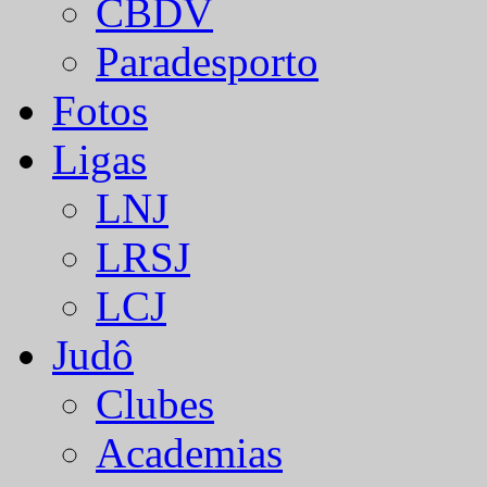
CBDV
Paradesporto
Fotos
Ligas
LNJ
LRSJ
LCJ
Judô
Clubes
Academias