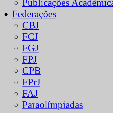
Publicações Acadêmic
Federações
CBJ
FCJ
FGJ
FPJ
CPB
FPrJ
FAJ
Paraolímpiadas