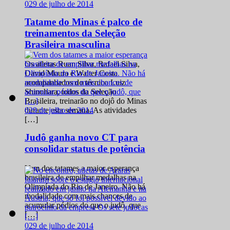
0
29 de julho de 2014
Tatame do Minas é palco de
treinamentos da Seleção
Brasileira masculina
Os atletas Ruan Silva, Rafael Silva,
David Moura e Walter Costa
acompanhados do técnico Luiz
Shinohara, todos da Seleção
Brasileira, treinarão no dojô do Minas
0
29 de julho de 2014
durante esta semana. As atividades
[…]
Judô ganha novo CT para
consolidar status de potência
Vem dos tatames a maior esperança
brasileira de empilhar medalhas na
Olimpíada do Rio de Janeiro. Não há
modalidade com mais chances de
acumular pódios do que o judô, que
[…]
0
29 de julho de 2014