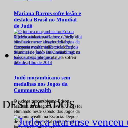
Mariana Barros sofre lesão e
desfalca Brasil no Mundial
de Judô
A judoca Mariana Barros, a melhor
brasileira no ranking mundial da
categoria meio médio, está fora do
Mundial de judô, em Cheliabinsk, na
Rússia. Isso, porque a atleta sofreu
0
28 de julho de 2014
uma […]
Judô moçambicano sem
medalhas nos Jogos da
Commonwealth
DESTACADOS
O judoca moçambicano Edson
Madeira na categoria leve (-73 kg) foi
eliminado neste sábado dos Jogos da
Commonwealth na Escócia. Depois
de vencer o índio Balvinder Singh, o
judoca moçambicano […]