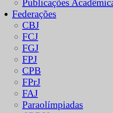
Publicações Acadêmic
Federações
CBJ
FCJ
FGJ
FPJ
CPB
FPrJ
FAJ
Paraolímpiadas