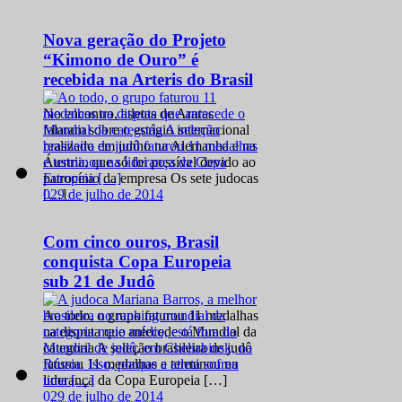
Nova geração do Projeto
“Kimono de Ouro” é
recebida na Arteris do Brasil
No encontro, atletas de Araras
falaram sobre o estágio internacional
realizado em junho na Alemanha e na
Áustria, que só foi possível devido ao
patrocínio da empresa Os sete judocas
0
29 de julho de 2014
[…]
Com cinco ouros, Brasil
conquista Copa Europeia
sub 21 de Judô
Ao todo, o grupo faturou 11 medalhas
na disputa que antecede o Mundial da
categoria A seleção brasileira de judô
faturou 11 medalhas e terminou na
liderança da Copa Europeia […]
0
29 de julho de 2014