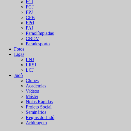
FCJ
FGJ
FPJ
CPB
FPrJ
FAJ
Paraolímpiadas
CBDV
Paradesporto
Fotos
Ligas
LNJ
LRSJ
LCJ
Judô
Clubes
Academias
Vídeos
Máster
Notas Rápidas
Projeto Social
Seminários
Regras do Judô
Arbitragem