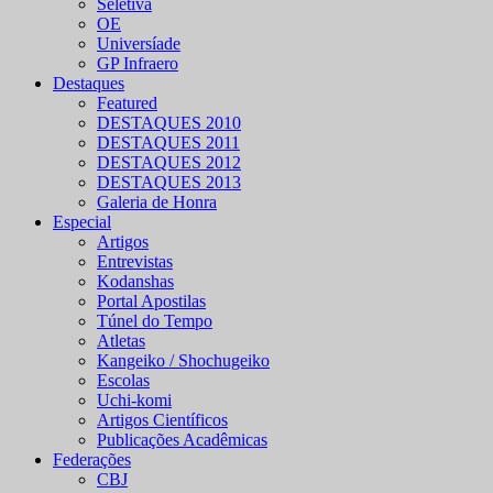
Seletiva
OE
Universíade
GP Infraero
Destaques
Featured
DESTAQUES 2010
DESTAQUES 2011
DESTAQUES 2012
DESTAQUES 2013
Galeria de Honra
Especial
Artigos
Entrevistas
Kodanshas
Portal Apostilas
Túnel do Tempo
Atletas
Kangeiko / Shochugeiko
Escolas
Uchi-komi
Artigos Científicos
Publicações Acadêmicas
Federações
CBJ