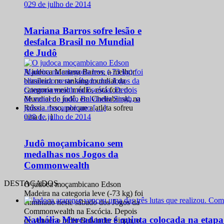
0
29 de julho de 2014
Mariana Barros sofre lesão e
desfalca Brasil no Mundial
de Judô
A judoca Mariana Barros, a melhor
brasileira no ranking mundial da
categoria meio médio, está fora do
Mundial de judô, em Cheliabinsk, na
Rússia. Isso, porque a atleta sofreu
0
28 de julho de 2014
uma […]
Judô moçambicano sem
medalhas nos Jogos da
Commonwealth
DESTACADOS
O judoca moçambicano Edson
Madeira na categoria leve (-73 kg) foi
eliminado neste sábado dos Jogos da
Commonwealth na Escócia. Depois
Nathália Mercadante é quinta colocada na etap
de vencer o índio Balvinder Singh, o