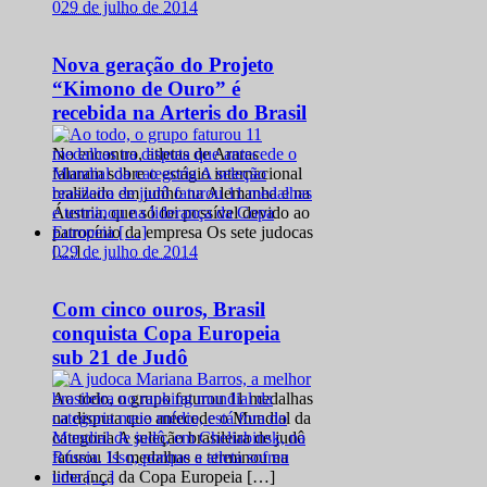
0
29 de julho de 2014
Nova geração do Projeto
“Kimono de Ouro” é
recebida na Arteris do Brasil
No encontro, atletas de Araras
falaram sobre o estágio internacional
realizado em junho na Alemanha e na
Áustria, que só foi possível devido ao
patrocínio da empresa Os sete judocas
0
29 de julho de 2014
[…]
Com cinco ouros, Brasil
conquista Copa Europeia
sub 21 de Judô
Ao todo, o grupo faturou 11 medalhas
na disputa que antecede o Mundial da
categoria A seleção brasileira de judô
faturou 11 medalhas e terminou na
liderança da Copa Europeia […]