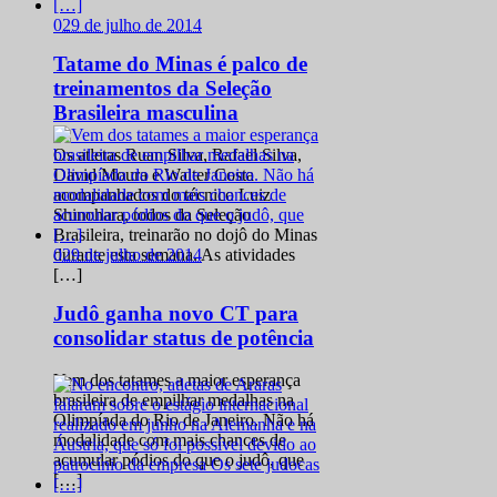
0
29 de julho de 2014
Tatame do Minas é palco de
treinamentos da Seleção
Brasileira masculina
Os atletas Ruan Silva, Rafael Silva,
David Moura e Walter Costa
acompanhados do técnico Luiz
Shinohara, todos da Seleção
Brasileira, treinarão no dojô do Minas
0
29 de julho de 2014
durante esta semana. As atividades
[…]
Judô ganha novo CT para
consolidar status de potência
Vem dos tatames a maior esperança
brasileira de empilhar medalhas na
Olimpíada do Rio de Janeiro. Não há
modalidade com mais chances de
acumular pódios do que o judô, que
[…]