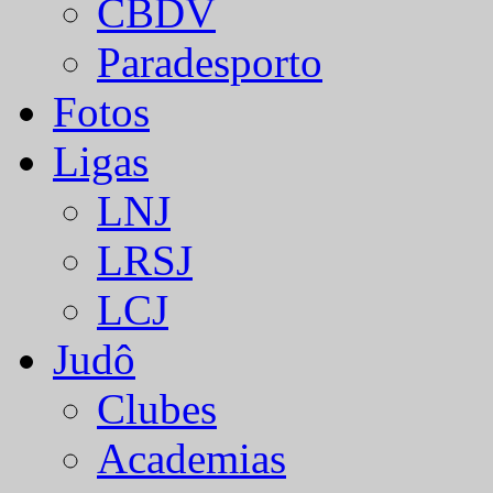
CBDV
Paradesporto
Fotos
Ligas
LNJ
LRSJ
LCJ
Judô
Clubes
Academias