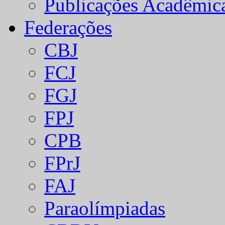
Publicações Acadêmic
Federações
CBJ
FCJ
FGJ
FPJ
CPB
FPrJ
FAJ
Paraolímpiadas