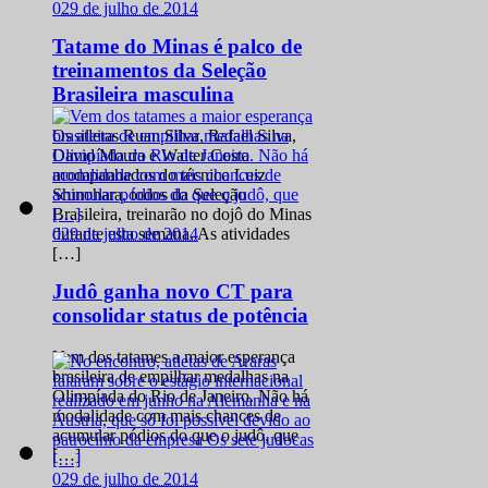
0
29 de julho de 2014
Tatame do Minas é palco de
treinamentos da Seleção
Brasileira masculina
Os atletas Ruan Silva, Rafael Silva,
David Moura e Walter Costa
acompanhados do técnico Luiz
Shinohara, todos da Seleção
Brasileira, treinarão no dojô do Minas
0
29 de julho de 2014
durante esta semana. As atividades
[…]
Judô ganha novo CT para
consolidar status de potência
Vem dos tatames a maior esperança
brasileira de empilhar medalhas na
Olimpíada do Rio de Janeiro. Não há
modalidade com mais chances de
acumular pódios do que o judô, que
[…]
0
29 de julho de 2014