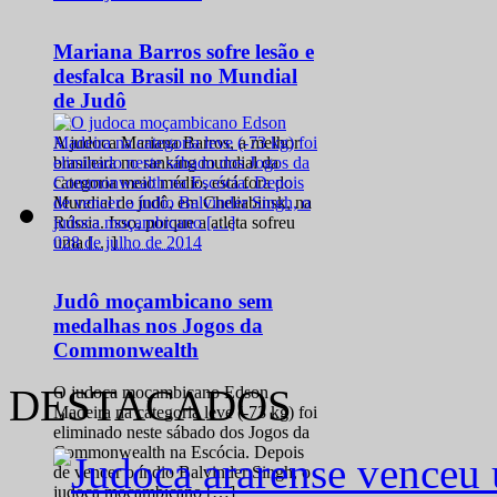
Mariana Barros sofre lesão e
desfalca Brasil no Mundial
de Judô
A judoca Mariana Barros, a melhor
brasileira no ranking mundial da
categoria meio médio, está fora do
Mundial de judô, em Cheliabinsk, na
Rússia. Isso, porque a atleta sofreu
0
28 de julho de 2014
uma […]
Judô moçambicano sem
medalhas nos Jogos da
Commonwealth
DESTACADOS
O judoca moçambicano Edson
Madeira na categoria leve (-73 kg) foi
eliminado neste sábado dos Jogos da
Commonwealth na Escócia. Depois
de vencer o índio Balvinder Singh, o
judoca moçambicano […]