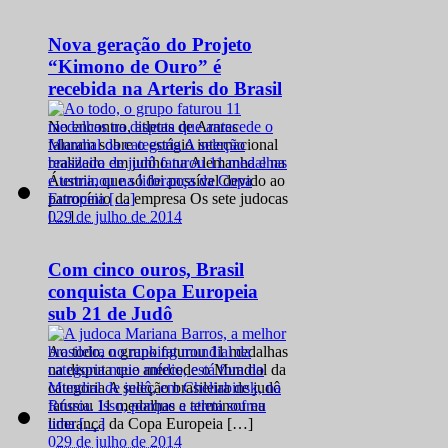
Nova geração do Projeto
“Kimono de Ouro” é
recebida na Arteris do Brasil
No encontro, atletas de Araras
falaram sobre o estágio internacional
realizado em junho na Alemanha e na
Áustria, que só foi possível devido ao
patrocínio da empresa Os sete judocas
0
29 de julho de 2014
[…]
Com cinco ouros, Brasil
conquista Copa Europeia
sub 21 de Judô
Ao todo, o grupo faturou 11 medalhas
na disputa que antecede o Mundial da
categoria A seleção brasileira de judô
faturou 11 medalhas e terminou na
liderança da Copa Europeia […]
0
29 de julho de 2014