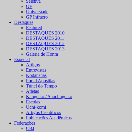
Seletiva
OE
Universíade
GP Infraero
Destaques
Featured
DESTAQUES 2010
DESTAQUES 2011
DESTAQUES 2012
DESTAQUES 2013
Galeria de Honra
Especial
Artigos
Entrevistas
Kodanshas
Portal Apostilas
Túnel do Tempo
Atletas
Kangeiko / Shochugeiko
Escolas
Uchi-komi
Artigos Científicos
Publicações Acadêmicas
Federações
CBJ