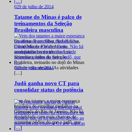
0
29 de julho de 2014
Tatame do Minas é palco de
treinamentos da Seleção
Brasileira masculina
Os atletas Ruan Silva, Rafael Silva,
David Moura e Walter Costa
acompanhados do técnico Luiz
Shinohara, todos da Seleção
Brasileira, treinarão no dojô do Minas
0
29 de julho de 2014
durante esta semana. As atividades
[…]
Judô ganha novo CT para
consolidar status de potência
Vem dos tatames a maior esperança
brasileira de empilhar medalhas na
Olimpíada do Rio de Janeiro. Não há
modalidade com mais chances de
acumular pódios do que o judô, que
[…]