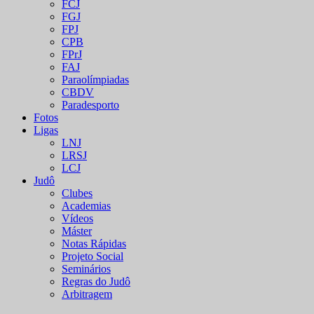
FCJ
FGJ
FPJ
CPB
FPrJ
FAJ
Paraolímpiadas
CBDV
Paradesporto
Fotos
Ligas
LNJ
LRSJ
LCJ
Judô
Clubes
Academias
Vídeos
Máster
Notas Rápidas
Projeto Social
Seminários
Regras do Judô
Arbitragem