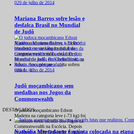
0
29 de julho de 2014
Mariana Barros sofre lesão e
desfalca Brasil no Mundial
de Judô
A judoca Mariana Barros, a melhor
brasileira no ranking mundial da
categoria meio médio, está fora do
Mundial de judô, em Cheliabinsk, na
Rússia. Isso, porque a atleta sofreu
0
28 de julho de 2014
uma […]
Judô moçambicano sem
medalhas nos Jogos da
Commonwealth
DESTACADOS
O judoca moçambicano Edson
Madeira na categoria leve (-73 kg) foi
eliminado neste sábado dos Jogos da
Commonwealth na Escócia. Depois
Nathália Mercadante é quinta colocada na etap
de vencer o índio Balvinder Singh, o