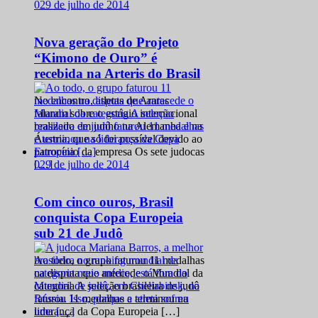
0
29 de julho de 2014
Nova geração do Projeto
“Kimono de Ouro” é
recebida na Arteris do Brasil
No encontro, atletas de Araras
falaram sobre o estágio internacional
realizado em junho na Alemanha e na
Áustria, que só foi possível devido ao
patrocínio da empresa Os sete judocas
0
29 de julho de 2014
[…]
Com cinco ouros, Brasil
conquista Copa Europeia
sub 21 de Judô
Ao todo, o grupo faturou 11 medalhas
na disputa que antecede o Mundial da
categoria A seleção brasileira de judô
faturou 11 medalhas e terminou na
liderança da Copa Europeia […]