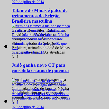
0
29 de julho de 2014
Tatame do Minas é palco de
treinamentos da Seleção
Brasileira masculina
Os atletas Ruan Silva, Rafael Silva,
David Moura e Walter Costa
acompanhados do técnico Luiz
Shinohara, todos da Seleção
Brasileira, treinarão no dojô do Minas
0
29 de julho de 2014
durante esta semana. As atividades
[…]
Judô ganha novo CT para
consolidar status de potência
Vem dos tatames a maior esperança
brasileira de empilhar medalhas na
Olimpíada do Rio de Janeiro. Não há
modalidade com mais chances de
acumular pódios do que o judô, que
[…]
0
29 de julho de 2014