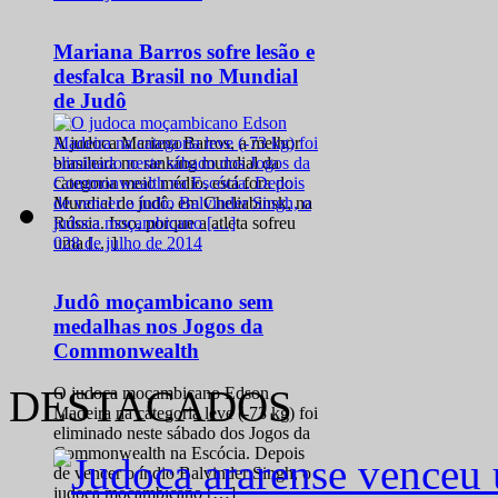
Mariana Barros sofre lesão e
desfalca Brasil no Mundial
de Judô
A judoca Mariana Barros, a melhor
brasileira no ranking mundial da
categoria meio médio, está fora do
Mundial de judô, em Cheliabinsk, na
Rússia. Isso, porque a atleta sofreu
0
28 de julho de 2014
uma […]
Judô moçambicano sem
medalhas nos Jogos da
Commonwealth
DESTACADOS
O judoca moçambicano Edson
Madeira na categoria leve (-73 kg) foi
eliminado neste sábado dos Jogos da
Commonwealth na Escócia. Depois
de vencer o índio Balvinder Singh, o
judoca moçambicano […]