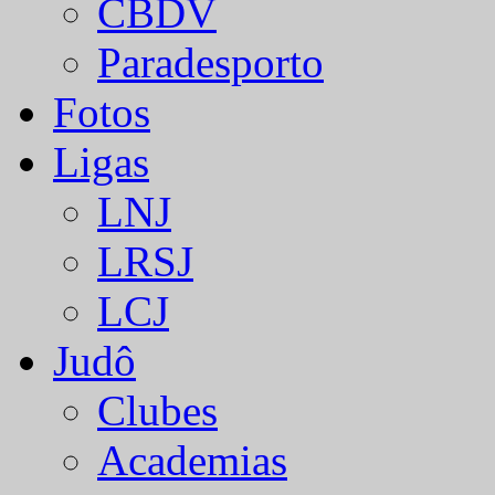
CBDV
Paradesporto
Fotos
Ligas
LNJ
LRSJ
LCJ
Judô
Clubes
Academias