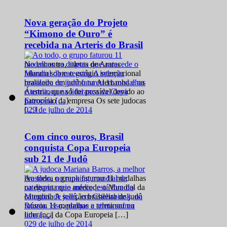
Nova geração do Projeto
“Kimono de Ouro” é
recebida na Arteris do Brasil
No encontro, atletas de Araras
falaram sobre o estágio internacional
realizado em junho na Alemanha e na
Áustria, que só foi possível devido ao
patrocínio da empresa Os sete judocas
0
29 de julho de 2014
[…]
Com cinco ouros, Brasil
conquista Copa Europeia
sub 21 de Judô
Ao todo, o grupo faturou 11 medalhas
na disputa que antecede o Mundial da
categoria A seleção brasileira de judô
faturou 11 medalhas e terminou na
liderança da Copa Europeia […]
0
29 de julho de 2014