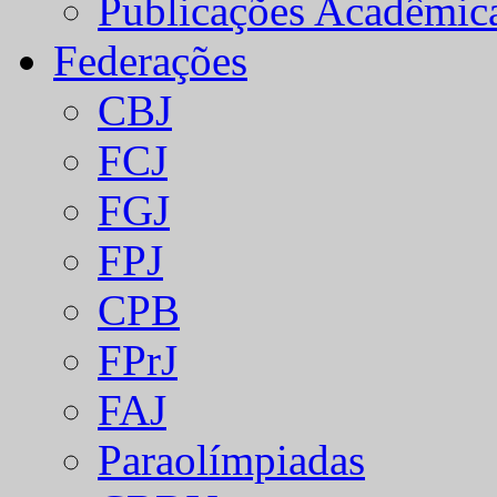
Publicações Acadêmic
Federações
CBJ
FCJ
FGJ
FPJ
CPB
FPrJ
FAJ
Paraolímpiadas