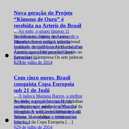
Nova geração do Projeto
“Kimono de Ouro” é
recebida na Arteris do Brasil
No encontro, atletas de Araras
falaram sobre o estágio internacional
realizado em junho na Alemanha e na
Áustria, que só foi possível devido ao
patrocínio da empresa Os sete judocas
0
29 de julho de 2014
[…]
Com cinco ouros, Brasil
conquista Copa Europeia
sub 21 de Judô
Ao todo, o grupo faturou 11 medalhas
na disputa que antecede o Mundial da
categoria A seleção brasileira de judô
faturou 11 medalhas e terminou na
liderança da Copa Europeia […]
0
29 de julho de 2014