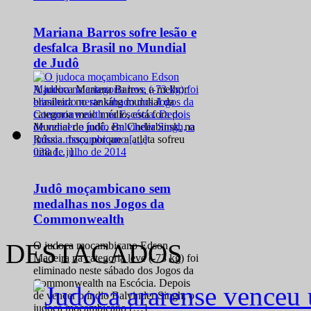
Mariana Barros sofre lesão e
desfalca Brasil no Mundial
de Judô
A judoca Mariana Barros, a melhor
brasileira no ranking mundial da
categoria meio médio, está fora do
Mundial de judô, em Cheliabinsk, na
Rússia. Isso, porque a atleta sofreu
0
28 de julho de 2014
uma […]
Judô moçambicano sem
medalhas nos Jogos da
Commonwealth
DESTACADOS
O judoca moçambicano Edson
Madeira na categoria leve (-73 kg) foi
eliminado neste sábado dos Jogos da
Commonwealth na Escócia. Depois
de vencer o índio Balvinder Singh, o
judoca moçambicano […]