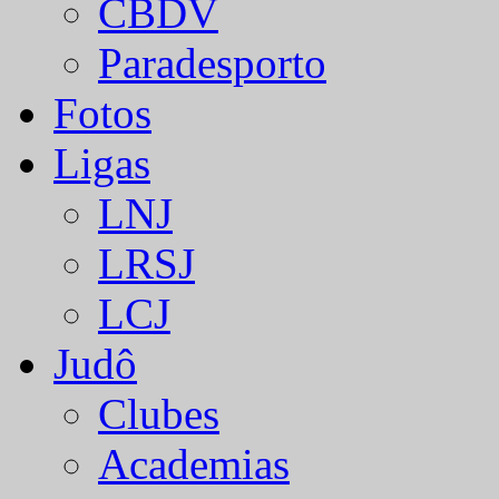
CBDV
Paradesporto
Fotos
Ligas
LNJ
LRSJ
LCJ
Judô
Clubes
Academias