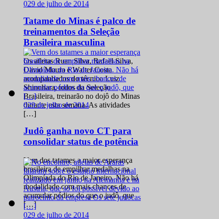
0
29 de julho de 2014
Tatame do Minas é palco de
treinamentos da Seleção
Brasileira masculina
Os atletas Ruan Silva, Rafael Silva,
David Moura e Walter Costa
acompanhados do técnico Luiz
Shinohara, todos da Seleção
Brasileira, treinarão no dojô do Minas
0
29 de julho de 2014
durante esta semana. As atividades
[…]
Judô ganha novo CT para
consolidar status de potência
Vem dos tatames a maior esperança
brasileira de empilhar medalhas na
Olimpíada do Rio de Janeiro. Não há
modalidade com mais chances de
acumular pódios do que o judô, que
[…]
0
29 de julho de 2014