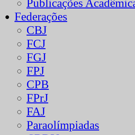
Publicações Acadêmic
Federações
CBJ
FCJ
FGJ
FPJ
CPB
FPrJ
FAJ
Paraolímpiadas