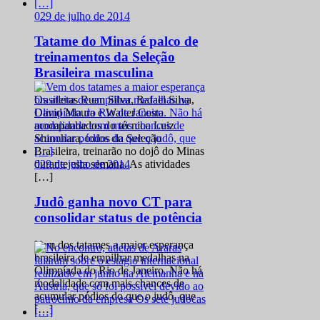
0
29 de julho de 2014
Tatame do Minas é palco de
treinamentos da Seleção
Brasileira masculina
Os atletas Ruan Silva, Rafael Silva,
David Moura e Walter Costa
acompanhados do técnico Luiz
Shinohara, todos da Seleção
Brasileira, treinarão no dojô do Minas
0
29 de julho de 2014
durante esta semana. As atividades
[…]
Judô ganha novo CT para
consolidar status de potência
Vem dos tatames a maior esperança
brasileira de empilhar medalhas na
Olimpíada do Rio de Janeiro. Não há
modalidade com mais chances de
acumular pódios do que o judô, que
[…]