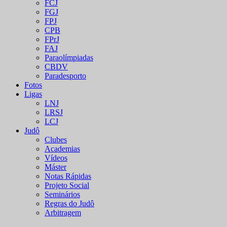
FCJ
FGJ
FPJ
CPB
FPrJ
FAJ
Paraolímpiadas
CBDV
Paradesporto
Fotos
Ligas
LNJ
LRSJ
LCJ
Judô
Clubes
Academias
Vídeos
Máster
Notas Rápidas
Projeto Social
Seminários
Regras do Judô
Arbitragem