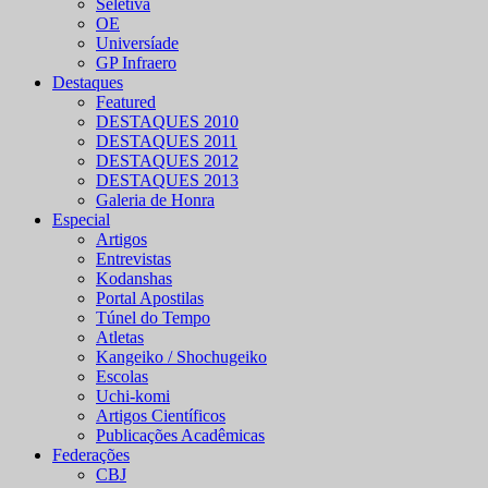
Seletiva
OE
Universíade
GP Infraero
Destaques
Featured
DESTAQUES 2010
DESTAQUES 2011
DESTAQUES 2012
DESTAQUES 2013
Galeria de Honra
Especial
Artigos
Entrevistas
Kodanshas
Portal Apostilas
Túnel do Tempo
Atletas
Kangeiko / Shochugeiko
Escolas
Uchi-komi
Artigos Científicos
Publicações Acadêmicas
Federações
CBJ