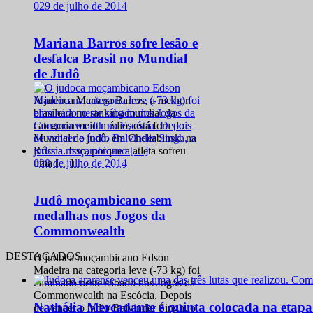
0
29 de julho de 2014
Mariana Barros sofre lesão e
desfalca Brasil no Mundial
de Judô
A judoca Mariana Barros, a melhor
brasileira no ranking mundial da
categoria meio médio, está fora do
Mundial de judô, em Cheliabinsk, na
Rússia. Isso, porque a atleta sofreu
0
28 de julho de 2014
uma […]
Judô moçambicano sem
medalhas nos Jogos da
Commonwealth
DESTACADOS
O judoca moçambicano Edson
Madeira na categoria leve (-73 kg) foi
eliminado neste sábado dos Jogos da
Commonwealth na Escócia. Depois
Nathália Mercadante é quinta colocada na etap
de vencer o índio Balvinder Singh, o