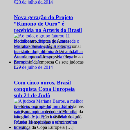
0
29 de julho de 2014
Nova geração do Projeto
“Kimono de Ouro” é
recebida na Arteris do Brasil
No encontro, atletas de Araras
falaram sobre o estágio internacional
realizado em junho na Alemanha e na
Áustria, que só foi possível devido ao
patrocínio da empresa Os sete judocas
0
29 de julho de 2014
[…]
Com cinco ouros, Brasil
conquista Copa Europeia
sub 21 de Judô
Ao todo, o grupo faturou 11 medalhas
na disputa que antecede o Mundial da
categoria A seleção brasileira de judô
faturou 11 medalhas e terminou na
liderança da Copa Europeia […]